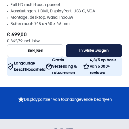
Full HD multi-touch paneel
Aansluitingen: HDMI, DisplayPort, USB-C, VGA
Montage: desktop, wand, inbouw
Buitenmaat: 745 x 440 x 46 mm
€ 699,00
€ 845,79 incl. btw
Bekijken
In winkelwagen
Gratis
4,8/5 op basis
Langdurige
verzending &
van 5.000+
beschikbaarheid
retourneren
reviews
Displaypartner van toonaangevende bedrijven