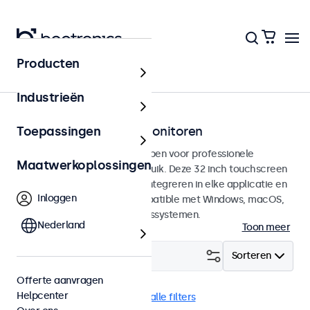
Producten
Touchscreens
Industrieën
32 inch touchscreen monitoren
Toepassingen
32 inch touchscreens ontworpen voor professionele
Maatwerkoplossingen
toepassingen en continu gebruik. Deze 32 inch touchscreen
monitoren zijn eenvoudig te integreren in elke applicatie en
Inloggen
iedere omgeving en zijn compatible met Windows, macOS,
ChromeOS en Linux besturingssystemen.
Nederland
Toon meer
Filter (
1
)
Sorteren
Offerte aanvragen
Helpcenter
32 inch touchscreens
Wis alle filters