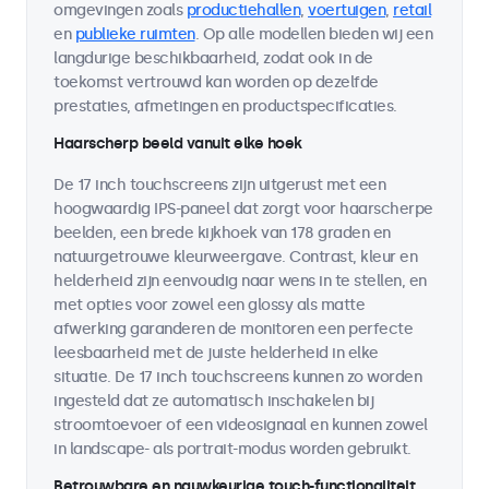
omgevingen zoals
productiehallen
,
voertuigen
,
retail
en
publieke ruimten
. Op alle modellen bieden wij een
langdurige beschikbaarheid, zodat ook in de
toekomst vertrouwd kan worden op dezelfde
prestaties, afmetingen en productspecificaties.
Haarscherp beeld vanuit elke hoek
De 17 inch touchscreens zijn uitgerust met een
hoogwaardig IPS-paneel dat zorgt voor haarscherpe
beelden, een brede kijkhoek van 178 graden en
natuurgetrouwe kleurweergave. Contrast, kleur en
helderheid zijn eenvoudig naar wens in te stellen, en
met opties voor zowel een glossy als matte
afwerking garanderen de monitoren een perfecte
leesbaarheid met de juiste helderheid in elke
situatie. De 17 inch touchscreens kunnen zo worden
ingesteld dat ze automatisch inschakelen bij
stroomtoevoer of een videosignaal en kunnen zowel
in landscape- als portrait-modus worden gebruikt.
Betrouwbare en nauwkeurige touch-functionaliteit