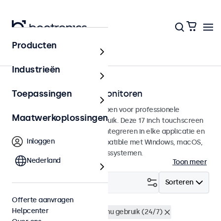
Producten
Touchscreens
Industrieën
17 inch touchscreen monitoren
Toepassingen
17 inch touchscreens ontworpen voor professionele
Maatwerkoplossingen
toepassingen en continu gebruik. Deze 17 inch touchscreen
monitoren zijn eenvoudig te integreren in elke applicatie en
Inloggen
iedere omgeving en zijn compatible met Windows, macOS,
ChromeOS en Linux besturingssystemen.
Nederland
Toon meer
Filter (
3
)
Sorteren
Offerte aanvragen
Helpcenter
17 inch touchscreens
Continu gebruik (24/7)