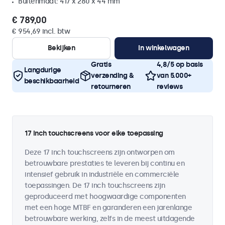
Buitenmaat: 417 x 280 x 44 mm
€ 789,00
€ 954,69 incl. btw
Bekijken
In winkelwagen
Gratis
4,8/5 op basis
Langdurige
verzending &
van 5.000+
beschikbaarheid
retourneren
reviews
17 inch touchscreens voor elke toepassing
Deze 17 inch touchscreens zijn ontworpen om
betrouwbare prestaties te leveren bij continu en
intensief gebruik in industriële en commerciële
toepassingen. De 17 inch touchscreens zijn
geproduceerd met hoogwaardige componenten
met een hoge MTBF en garanderen een jarenlange
betrouwbare werking, zelfs in de meest uitdagende