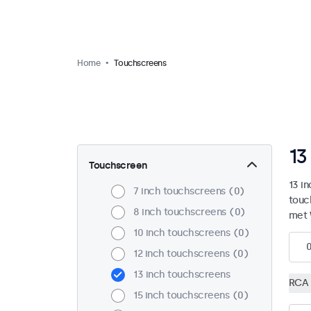
Home
Touchscreens
13
Touchscreen
13 i
7 inch touchscreens
0
touc
8 inch touchscreens
0
met 
10 inch touchscreens
0
12 inch touchscreens
0
13 inch touchscreens
RCA 
15 inch touchscreens
0