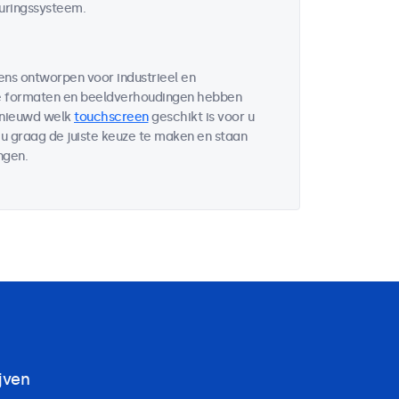
uringssysteem.
ens ontworpen voor industrieel en
de formaten en beeldverhoudingen hebben
enieuwd welk
touchscreen
geschikt is voor u
u graag de juiste keuze te maken en staan
ngen.
jven