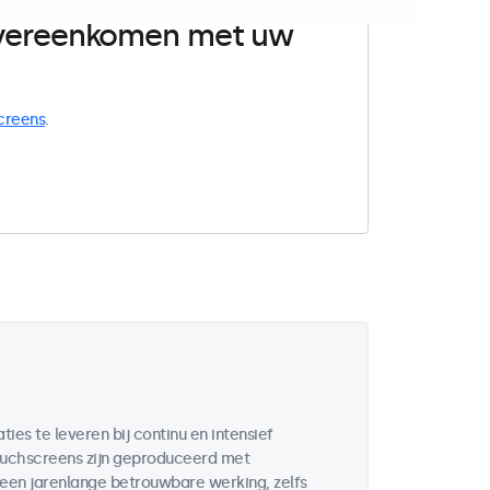
 overeenkomen met uw
creens
.
es te leveren bij continu en intensief
touchscreens zijn geproduceerd met
n jarenlange betrouwbare werking, zelfs