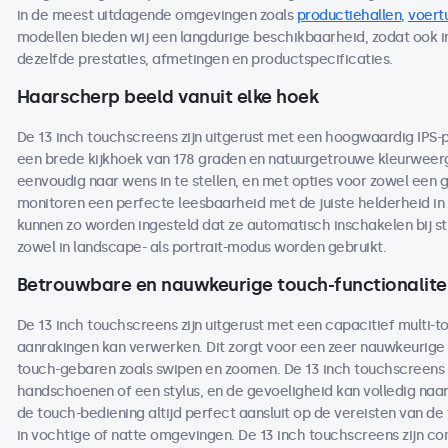
in de meest uitdagende omgevingen zoals
productiehallen
,
voert
modellen bieden wij een langdurige beschikbaarheid, zodat ook 
dezelfde prestaties, afmetingen en productspecificaties.
Haarscherp beeld vanuit elke hoek
De 13 inch touchscreens zijn uitgerust met een hoogwaardig IPS-
een brede kijkhoek van 178 graden en natuurgetrouwe kleurweerga
eenvoudig naar wens in te stellen, en met opties voor zowel een 
monitoren een perfecte leesbaarheid met de juiste helderheid in 
kunnen zo worden ingesteld dat ze automatisch inschakelen bij s
zowel in landscape- als portrait-modus worden gebruikt.
Betrouwbare en nauwkeurige touch-functionalite
De 13 inch touchscreens zijn uitgerust met een capacitief multi-to
aanrakingen kan verwerken. Dit zorgt voor een zeer nauwkeurige 
touch-gebaren zoals swipen en zoomen. De 13 inch touchscreens
handschoenen of een stylus, en de gevoeligheid kan volledig naa
de touch-bediening altijd perfect aansluit op de vereisten van de
in vochtige of natte omgevingen. De 13 inch touchscreens zijn 