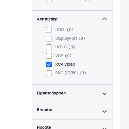
Aansluiting
HDMI
0
DisplayPort
0
USB-C
0
VGA
0
RCA video
BNC (CVBS)
0
Eigenschappen
4:3 / 5:4
0
Breedte
9-36 Volt
0
Dimbaar
0
Hoogte
High-brightness
0