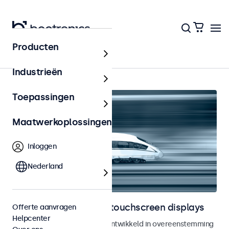
Producten
Home
Industrieën
Toepassingen
Maatwerkoplossingen
Inloggen
Nederland
Railway monitoren en touchscreen displays
Offerte aanvragen
Helpcenter
Monitoren en touchscreens ontwikkeld in overeenstemming