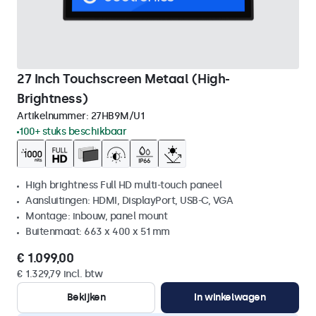
27 Inch Touchscreen Metaal (High-
Brightness)
Artikelnummer:
27HB9M/U1
100+ stuks beschikbaar
High brightness Full HD multi-touch paneel
Aansluitingen: HDMI, DisplayPort, USB-C, VGA
Montage: inbouw, panel mount
Buitenmaat: 663 x 400 x 51 mm
€ 1.099,00
€ 1.329,79 incl. btw
Bekijken
In winkelwagen