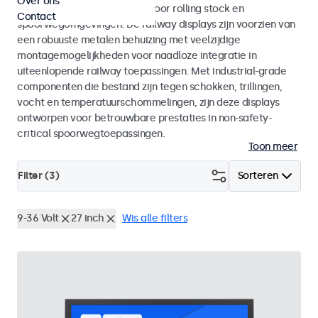
Over ons
met EN 50155 en EN 45545-2 voor rolling stock en
Contact
spoorwegomgevingen. De railway displays zijn voorzien van
een robuuste metalen behuizing met veelzijdige
montagemogelijkheden voor naadloze integratie in
uiteenlopende railway toepassingen. Met industrial-grade
componenten die bestand zijn tegen schokken, trillingen,
vocht en temperatuurschommelingen, zijn deze displays
ontworpen voor betrouwbare prestaties in non-safety-
critical spoorwegtoepassingen.
Toon meer
Filter (
3
)
Sorteren
9-36 Volt
27 inch
Wis alle filters