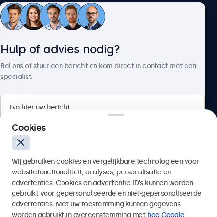
Klantenservice
Hulp of advies nodig?
Over Beetronics
Bel ons of stuur een bericht en kom direct in contact met een
specialist.
Beetronics
Cookies
Bloemstraat 28, 1016LC Amsterdam, Nederland
Wij gebruiken cookies en vergelijkbare technologieën voor
4.8/5 door 5000+ bedrijven
websitefunctionaliteit, analyses, personalisatie en
Nederlands
advertenties. Cookies en advertentie-ID’s kunnen worden
gebruikt voor gepersonaliseerde en niet-gepersonaliseerde
Verzenden
advertenties. Met uw toestemming kunnen gegevens
worden gebruikt in overeenstemming met
hoe Google