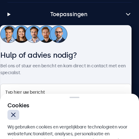
Toepassingen
Klantenservice
Hulp of advies nodig?
Over Beetronics
Bel ons of stuur een bericht en kom direct in contact met een
specialist.
Beetronics
Cookies
Bloemstraat 28, 1016LC Amsterdam, Nederland
Wij gebruiken cookies en vergelijkbare technologieën voor
4.8/5 door 5000+ bedrijven
websitefunctionaliteit, analyses, personalisatie en
Nederlands