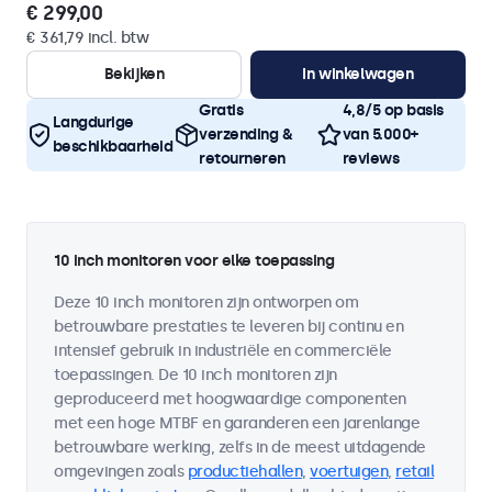
€ 299,00
€ 361,79 incl. btw
Bekijken
In winkelwagen
Gratis
4,8/5 op basis
Langdurige
verzending &
van 5.000+
beschikbaarheid
retourneren
reviews
10 inch monitoren voor elke toepassing
Deze 10 inch monitoren zijn ontworpen om
betrouwbare prestaties te leveren bij continu en
intensief gebruik in industriële en commerciële
toepassingen. De 10 inch monitoren zijn
geproduceerd met hoogwaardige componenten
met een hoge MTBF en garanderen een jarenlange
betrouwbare werking, zelfs in de meest uitdagende
omgevingen zoals
productiehallen
,
voertuigen
,
retail