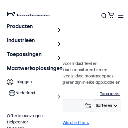
Producten
Monitoren
Industrieën
10 inch monitoren
Toepassingen
10 inch monitoren ontworpen voor industrieel en
Maatwerkoplossingen
commercieel gebruik. Deze 10 inch monitoren bieden
diverse videoaansluitingen en veelzijdige montageopties,
Inloggen
waarmee ze naadloos te integreren zijn in elke applicatie en
iedere omgeving.
Nederland
Toon meer
Filter (
3
)
Sorteren
Offerte aanvragen
Helpcenter
10 inch monitoren
HDMI
Wis alle filters