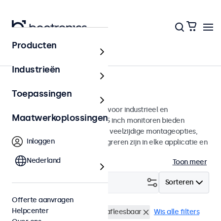
Producten
Monitoren
Industrieën
15 inch monitoren
Toepassingen
15 inch monitoren ontworpen voor industrieel en
Maatwerkoplossingen
commercieel gebruik. Deze 15 inch monitoren bieden
diverse videoaansluitingen en veelzijdige montageopties,
Inloggen
waarmee ze naadloos te integreren zijn in elke applicatie en
iedere omgeving.
Nederland
Toon meer
Filter (
0
)
Sorteren
Offerte aanvragen
Helpcenter
15 inch monitoren
Zonlicht afleesbaar
Wis alle filters