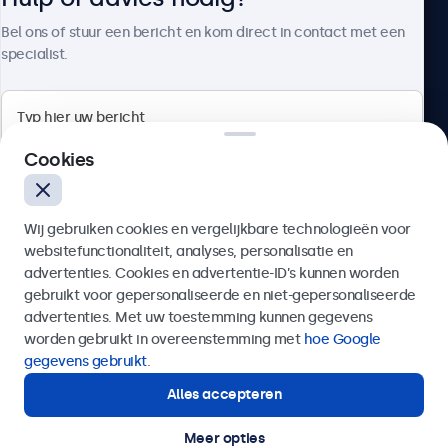
Over Beetronics
Bel ons of stuur een bericht en kom direct in contact met een
specialist.
Beetronics
Cookies
Bloemstraat 28, 1016LC Amsterdam, Nederland
Wij gebruiken cookies en vergelijkbare technologieën voor
4.8/5 door 5000+ bedrijven
websitefunctionaliteit, analyses, personalisatie en
Nederlands
advertenties. Cookies en advertentie-ID’s kunnen worden
gebruikt voor gepersonaliseerde en niet-gepersonaliseerde
Verzenden
advertenties. Met uw toestemming kunnen gegevens
worden gebruikt in overeenstemming met
hoe Google
Of bel ons op
020 - 700 83 66
gegevens gebruikt
.
Alles accepteren
Hulp of advies nodig?
Direct contact met een specialist.
Meer opties
© 2026 Beetronics