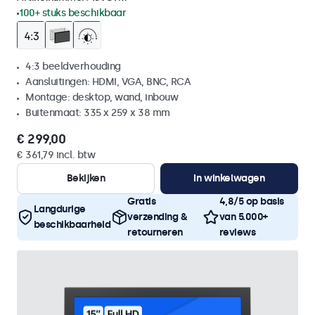
100+ stuks beschikbaar
4:3 beeldverhouding
Aansluitingen: HDMI, VGA, BNC, RCA
Montage: desktop, wand, inbouw
Buitenmaat: 335 x 259 x 38 mm
€ 299,00
€ 361,79 incl. btw
Bekijken
In winkelwagen
Gratis
4,8/5 op basis
Langdurige
verzending &
van 5.000+
beschikbaarheid
retourneren
reviews