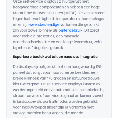
Onze self-service displays zijn uitgerust met
hoogwaardige componenten en hebben een hoge
Mean Time Between Failures (MTBF). Ze zijn bestand
tegen luchtvochtigheid, temperatuurschommelingen
en er zijn
weersbestendige
varianten die geschikt
zijn voor zowel binnen- als
buitengebruik
. Dit zorgt
voor stabiele prestaties, een minimale
onderhoudsbehoefte en een lange levensduur, zelfs
bij intensief dagelijks gebruik.
Superieure beeldkwaliteit en naadloze integratie
De displays zijn uitgerust met een hoogwaardig IPS-
paneel dat zorgt voor haarscherpe beelden, een
brede kijkhoek van 178 graden en natuurgetrouwe
kleurweergave. De self-service displays kunnen zo
worden ingesteld dat ze automatisch inschakelen bij
stroomtoevoer of een videosignaal en kunnen zowel
in landscape- als portraitmodus worden gebruikt.
Voor inbouwtoepassingen zijn er varianten met
stevige metalen behuizingen, die met de