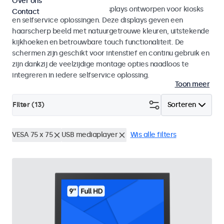
Over ons
Monitoren en touchscreen displays ontworpen voor kiosks
Contact
en selfservice oplossingen. Deze displays geven een
haarscherp beeld met natuurgetrouwe kleuren, uitstekende
kijkhoeken en betrouwbare touch functionaliteit. De
schermen zijn geschikt voor intenstief en continu gebruik en
zijn dankzij de veelzijdige montage opties naadloos te
integreren in iedere selfservice oplossing.
Toon meer
Filter (
13
)
Sorteren
VESA 75 x 75
USB mediaplayer
Wis alle filters