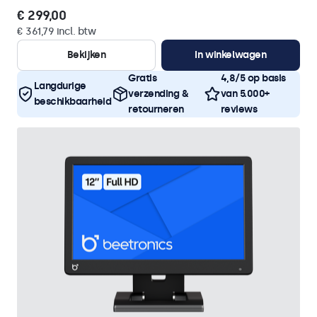
€ 299,00
€ 361,79 incl. btw
Bekijken
In winkelwagen
Gratis
4,8/5 op basis
Langdurige
verzending &
van 5.000+
beschikbaarheid
retourneren
reviews