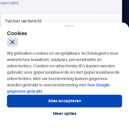
specialist.
Beetronics
Cookies
Bloemstraat 28, 1016LC Amsterdam, Nederland
Wij gebruiken cookies en vergelijkbare technologieën voor
4.8/5 door 5000+ bedrijven
websitefunctionaliteit, analyses, personalisatie en
Nederlands
advertenties. Cookies en advertentie-ID’s kunnen worden
gebruikt voor gepersonaliseerde en niet-gepersonaliseerde
Verzenden
advertenties. Met uw toestemming kunnen gegevens
worden gebruikt in overeenstemming met
hoe Google
Of bel ons op
020 - 700 83 66
gegevens gebruikt
.
Alles accepteren
Hulp of advies nodig?
Direct contact met een specialist.
Meer opties
© 2026 Beetronics