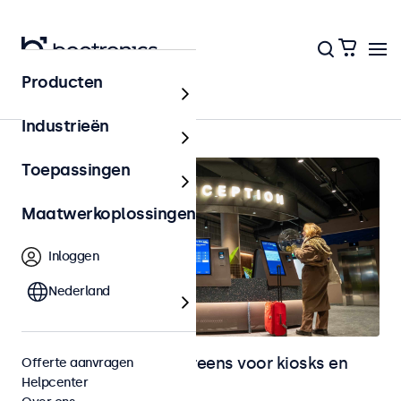
Producten
Home
Industrieën
Toepassingen
Maatwerkoplossingen
Inloggen
Nederland
Monitoren en touchscreens voor kiosks en
Offerte aanvragen
Helpcenter
selfservice