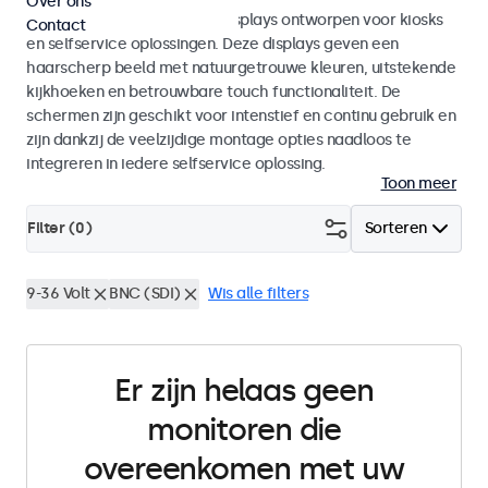
Over ons
Monitoren en touchscreen displays ontworpen voor kiosks
Contact
en selfservice oplossingen. Deze displays geven een
haarscherp beeld met natuurgetrouwe kleuren, uitstekende
kijkhoeken en betrouwbare touch functionaliteit. De
schermen zijn geschikt voor intenstief en continu gebruik en
zijn dankzij de veelzijdige montage opties naadloos te
integreren in iedere selfservice oplossing.
Toon meer
Filter (
0
)
Sorteren
9-36 Volt
BNC (SDI)
Wis alle filters
Er zijn helaas geen
monitoren die
overeenkomen met uw