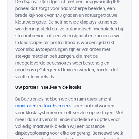
De displays zijn uitgerust met een hoogwaardig IPS-
paneel dat zorgt voor haarscherpe beelden, een
brede kijkhoek van 178 graden en natuurgetrouwe
kleurweergave. De self-service displays kunnen zo
worden ingesteld dat ze automatisch inschakelen bij
stroomtoevoer of een videosignaal en kunnen zowel
in landscape- als portraitmodus worden gebruikt.
Voor inbouwtoepassingen zijn er varianten met
stevige metalen behuizingen, die met de
meegeleverde accessoires weerbestendig en
naadloos geïntegreerd kunnen worden, zonder dat
ventilatie vereist is.
Uw partner in self-service kiosks
Bij Beetronics hebben we een ruim assortiment
monitoren
en
touchscreens
, speciaal ontworpen
voor kiosk-systemen en self-service oplossingen. Met
meer dan 60 verschillende modellen en opties voor
volledig maatwerk bieden wij een passende
displayoplossing voor elke omgeving. Benieuwd welk