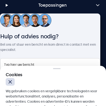
Toepassingen
Klantenservice
Hulp of advies nodig?
Over Beetronics
Bel ons of stuur een bericht en kom direct in contact met een
specialist.
Beetronics
Cookies
Bloemstraat 28, 1016LC Amsterdam, Nederland
Wij gebruiken cookies en vergelijkbare technologieën voor
4.8/5 door 5000+ bedrijven
websitefunctionaliteit, analyses, personalisatie en
Nederlands
advertenties. Cookies en advertentie-ID’s kunnen worden