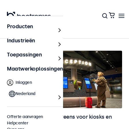
Producten
Home
Industrieën
Toepassingen
Maatwerkoplossingen
Inloggen
Nederland
Monitoren en touchscreens voor kiosks en
Offerte aanvragen
Helpcenter
selfservice