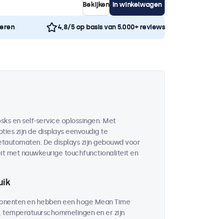
Bekijken
In winkelwagen
neren
4,8/5 op basis van 5.000+ reviews
sks en self-service oplossingen. Met
ies zijn de displays eenvoudig te
ketautomaten. De displays zijn gebouwd voor
it met nauwkeurige touchfunctionaliteit en
uik
mponenten en hebben een hoge Mean Time
d, temperatuurschommelingen en er zijn