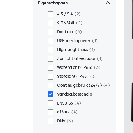
Wand
3
Eigenschappen
Panel mount
1
4:3 / 5:4
2
Inbouw
4
9-36 Volt
4
Rackmontage (19 inch)
2
Dimbaar
4
VESA 75 x 75
0
USB mediaplayer
1
VESA 100 x 100
4
High-brightness
1
Zonlicht afleesbaar
1
Waterdicht (IP65)
3
Stofdicht (IP65)
3
Continu gebruik (24/7)
4
Vandaalbestendig
EN50155
4
eMark
4
DNV
4