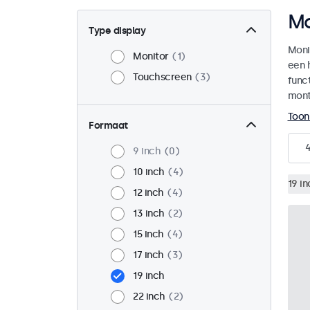
Mo
Type display
Moni
Monitor
1
een 
Touchscreen
3
funct
mont
Toon
Formaat
9 inch
0
10 inch
4
19 in
12 inch
4
13 inch
2
15 inch
4
17 inch
3
19 inch
22 inch
2