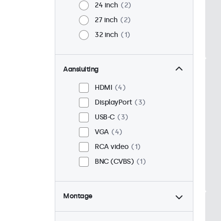
24 inch
2
27 inch
2
32 inch
1
Aansluiting
HDMI
4
DisplayPort
3
USB-C
3
VGA
4
RCA video
1
BNC (CVBS)
1
Montage
Desktop
3