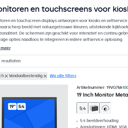
nitoren en touchscreens voor kiosk
toren en touchscreen displays ontworpen voor kiosks en selfservice
haarscherp beeld met natuurgetrouwe kleuren, uitstekende kijkhoe
ionaliteit. De schermen zijn geschikt voor intenstief en continu gebru
age opties naadloos te integreren in iedere selfservice oplossing.
 meer
4
resultaten
ch
Vandaalbestendig
Wis alle filters
Artikelnummer:
19VG7M
10
19 Inch Monitor Meta
5:4 beeldverhouding
Aansluitingen: HDMI, VGA