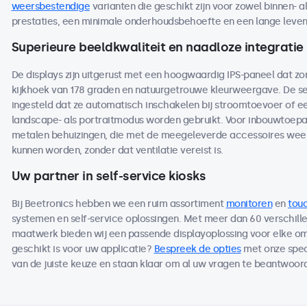
weersbestendige
varianten die geschikt zijn voor zowel binnen- a
prestaties, een minimale onderhoudsbehoefte en een lange levensdu
Superieure beeldkwaliteit en naadloze integratie
De displays zijn uitgerust met een hoogwaardig IPS-paneel dat z
kijkhoek van 178 graden en natuurgetrouwe kleurweergave. De se
ingesteld dat ze automatisch inschakelen bij stroomtoevoer of ee
landscape- als portraitmodus worden gebruikt. Voor inbouwtoepas
metalen behuizingen, die met de meegeleverde accessoires wee
kunnen worden, zonder dat ventilatie vereist is.
Uw partner in self-service kiosks
Bij Beetronics hebben we een ruim assortiment
monitoren
en
tou
systemen en self-service oplossingen. Met meer dan 60 verschille
maatwerk bieden wij een passende displayoplossing voor elke om
geschikt is voor uw applicatie?
Bespreek de opties
met onze speci
van de juiste keuze en staan klaar om al uw vragen te beantwoord