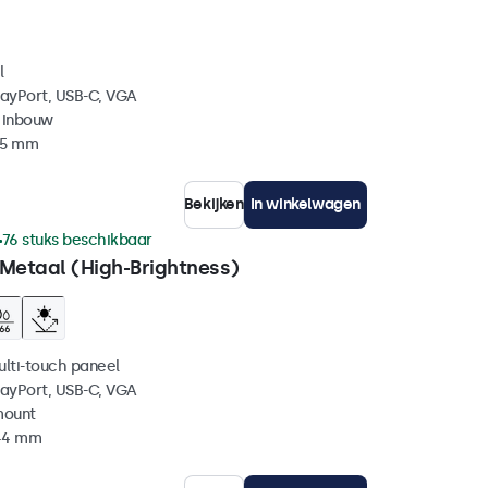
l
layPort, USB-C, VGA
 inbouw
45 mm
Bekijken
In winkelwagen
76 stuks beschikbaar
 Metaal (High-Brightness)
ulti-touch paneel
layPort, USB-C, VGA
mount
 44 mm