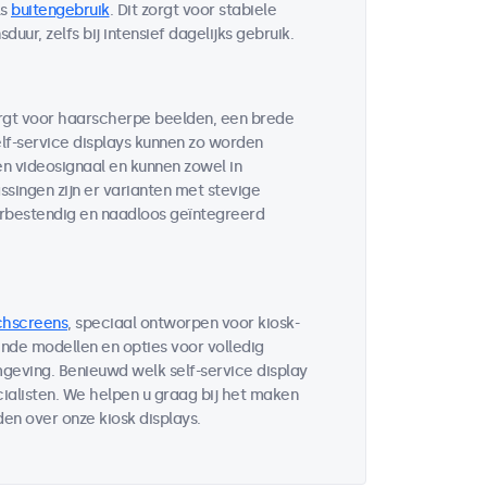
ls
buitengebruik
. Dit zorgt voor stabiele
ur, zelfs bij intensief dagelijks gebruik.
orgt voor haarscherpe beelden, een brede
lf-service displays kunnen zo worden
n videosignaal en kunnen zowel in
singen zijn er varianten met stevige
rbestendig en naadloos geïntegreerd
chscreens
, speciaal ontworpen voor kiosk-
nde modellen en opties voor volledig
geving. Benieuwd welk self-service display
alisten. We helpen u graag bij het maken
en over onze kiosk displays.