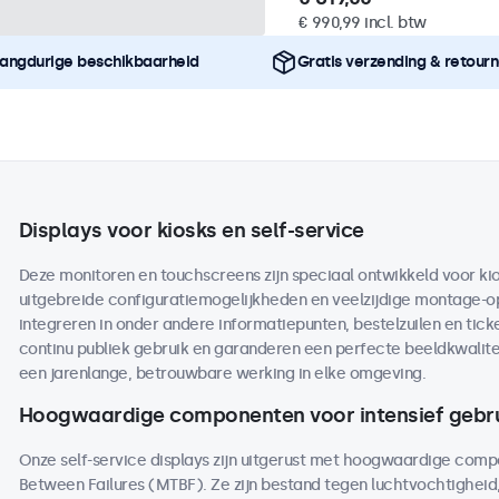
€ 990,99 incl. btw
angdurige beschikbaarheid
Gratis verzending & retour
Displays voor kiosks en self-service
Deze monitoren en touchscreens zijn speciaal ontwikkeld voor kio
uitgebreide configuratiemogelijkheden en veelzijdige montage-opt
integreren in onder andere informatiepunten, bestelzuilen en tic
continu publiek gebruik en garanderen een perfecte beeldkwalite
een jarenlange, betrouwbare werking in elke omgeving.
Hoogwaardige componenten voor intensief gebr
Onze self-service displays zijn uitgerust met hoogwaardige co
Between Failures (MTBF). Ze zijn bestand tegen luchtvochtighei