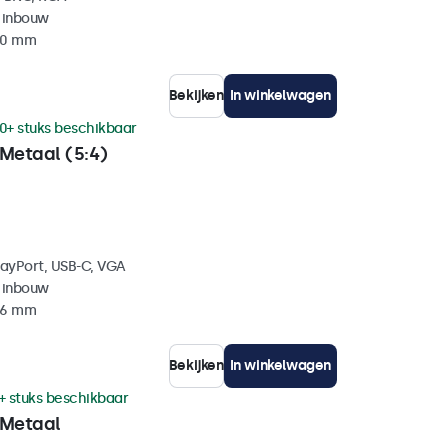
 inbouw
 40 mm
Bekijken
In winkelwagen
0+ stuks beschikbaar
Metaal (5:4)
layPort, USB-C, VGA
 inbouw
 46 mm
Bekijken
In winkelwagen
+ stuks beschikbaar
 Metaal