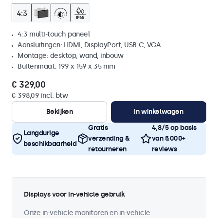
4:3 multi-touch paneel
Aansluitingen: HDMI, DisplayPort, USB-C, VGA
Montage: desktop, wand, inbouw
Buitenmaat: 199 x 159 x 35 mm
€ 329,00
€ 398,09 incl. btw
Bekijken
In winkelwagen
Gratis
4,8/5 op basis
Langdurige
verzending &
van 5.000+
beschikbaarheid
retourneren
reviews
Displays voor in-vehicle gebruik
Onze in-vehicle monitoren en in-vehicle