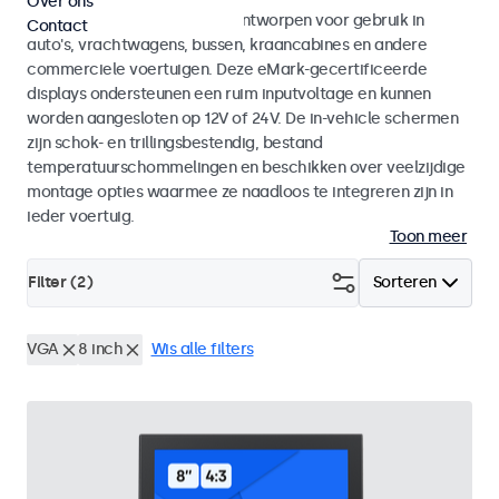
Over ons
Monitoren en touchscreens ontworpen voor gebruik in
Contact
auto's, vrachtwagens, bussen, kraancabines en andere
commerciele voertuigen. Deze eMark-gecertificeerde
displays ondersteunen een ruim inputvoltage en kunnen
worden aangesloten op 12V of 24V. De in-vehicle schermen
zijn schok- en trillingsbestendig, bestand
temperatuurschommelingen en beschikken over veelzijdige
montage opties waarmee ze naadloos te integreren zijn in
ieder voertuig.
Toon meer
Filter (
2
)
Sorteren
VGA
8 inch
Wis alle filters