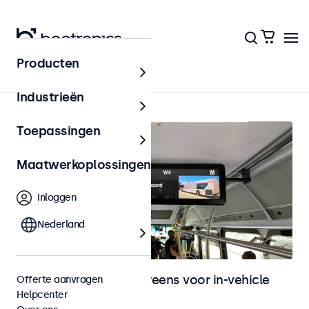
Producten
Home
Industrieën
Toepassingen
Maatwerkoplossingen
Inloggen
Nederland
Monitoren en touchscreens voor in-vehicle
Offerte aanvragen
Helpcenter
gebruik