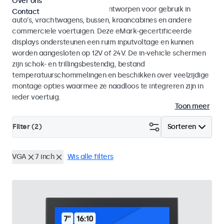
Over ons
Monitoren en touchscreens ontworpen voor gebruik in
Contact
auto's, vrachtwagens, bussen, kraancabines en andere
commerciele voertuigen. Deze eMark-gecertificeerde
displays ondersteunen een ruim inputvoltage en kunnen
worden aangesloten op 12V of 24V. De in-vehicle schermen
zijn schok- en trillingsbestendig, bestand
temperatuurschommelingen en beschikken over veelzijdige
montage opties waarmee ze naadloos te integreren zijn in
ieder voertuig.
Toon meer
Filter (
2
)
Sorteren
VGA
7 inch
Wis alle filters