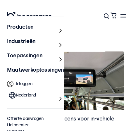
Producten
Home
Industrieën
Toepassingen
Maatwerkoplossingen
Inloggen
Nederland
Monitoren en touchscreens voor in-vehicle
Offerte aanvragen
Helpcenter
gebruik