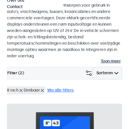
Over ons
Monitoren en touchscreens ontworpen voor gebruik in
Contact
auto's, vrachtwagens, bussen, kraancabines en andere
commerciele voertuigen. Deze eMark-gecertificeerde
displays ondersteunen een ruim inputvoltage en kunnen
worden aangesloten op 12V of 24V. De in-vehicle schermen
zijn schok- en trillingsbestendig, bestand
temperatuurschommelingen en beschikken over veelzijdige
montage opties waarmee ze naadloos te integreren zijn in
ieder voertuig.
Toon meer
Filter (
2
)
Sorteren
8 inch
Dimbaar
Wis alle filters