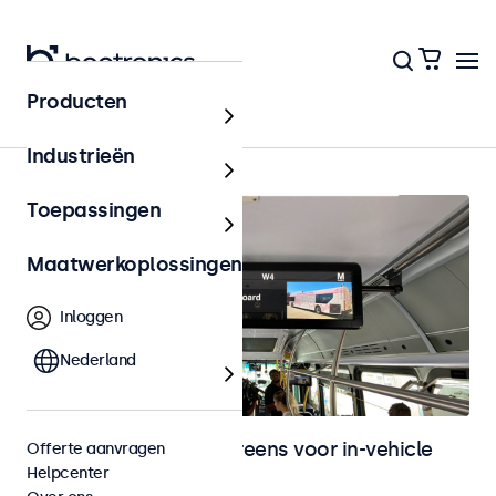
Producten
In-vehicle
Industrieën
Toepassingen
Maatwerkoplossingen
Inloggen
Nederland
Monitoren en touchscreens voor in-vehicle
Offerte aanvragen
Helpcenter
gebruik