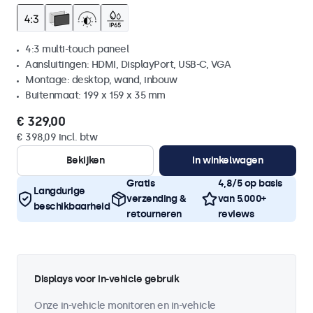
4:3 multi-touch paneel
Aansluitingen: HDMI, DisplayPort, USB-C, VGA
Montage: desktop, wand, inbouw
Buitenmaat: 199 x 159 x 35 mm
€ 329,00
€ 398,09 incl. btw
Bekijken
In winkelwagen
Gratis
4,8/5 op basis
Langdurige
verzending &
van 5.000+
beschikbaarheid
retourneren
reviews
Displays voor in-vehicle gebruik
Onze in-vehicle monitoren en in-vehicle