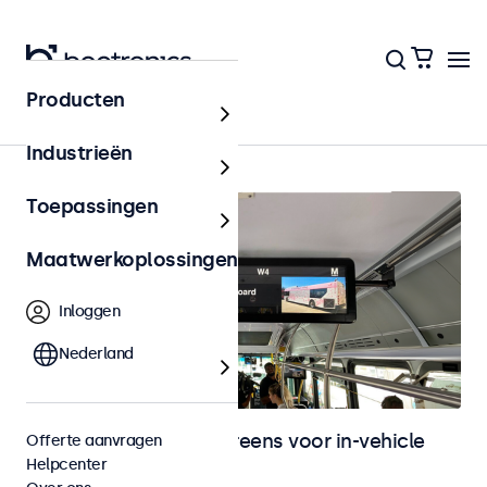
Producten
In-vehicle
Industrieën
Toepassingen
Maatwerkoplossingen
Inloggen
Nederland
Monitoren en touchscreens voor in-vehicle
Offerte aanvragen
Helpcenter
gebruik