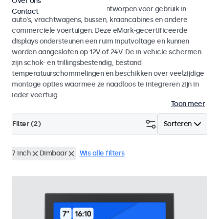
Over ons
Monitoren en touchscreens ontworpen voor gebruik in
Contact
auto's, vrachtwagens, bussen, kraancabines en andere
commerciele voertuigen. Deze eMark-gecertificeerde
displays ondersteunen een ruim inputvoltage en kunnen
worden aangesloten op 12V of 24V. De in-vehicle schermen
zijn schok- en trillingsbestendig, bestand
temperatuurschommelingen en beschikken over veelzijdige
montage opties waarmee ze naadloos te integreren zijn in
ieder voertuig.
Toon meer
Filter (
2
)
Sorteren
7 inch
Dimbaar
Wis alle filters