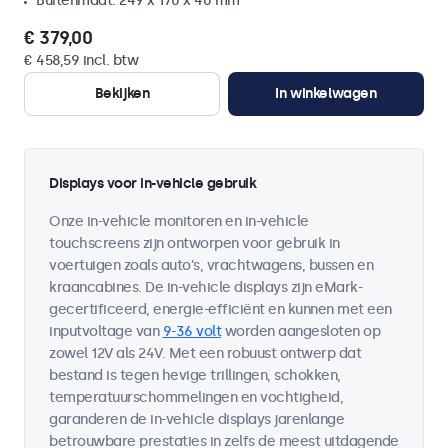
Buitenmaat: 249 x 170 x 40 mm
€ 379,00
€ 458,59 incl. btw
Bekijken
In winkelwagen
Displays voor in-vehicle gebruik
Onze in-vehicle monitoren en in-vehicle
touchscreens zijn ontworpen voor gebruik in
voertuigen zoals auto's, vrachtwagens, bussen en
kraancabines. De in-vehicle displays zijn eMark-
gecertificeerd, energie-efficiënt en kunnen met een
inputvoltage van
9-36 volt
worden aangesloten op
zowel 12V als 24V. Met een robuust ontwerp dat
bestand is tegen hevige trillingen, schokken,
temperatuurschommelingen en vochtigheid,
garanderen de in-vehicle displays jarenlange
betrouwbare prestaties in zelfs de meest uitdagende