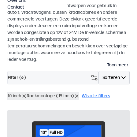
Over ons
Monitoren en touchscreens ontworpen voor gebruik in
Contact
auto's, vrachtwagens, bussen, kraancabines en andere
commerciele voertuigen. Deze eMark-gecertificeerde
displays ondersteunen een ruim inputvoltage en kunnen
worden aangesloten op 12V of 24V. De in-vehicle schermen
zijn schok- en trillingsbestendig, bestand
temperatuurschommelingen en beschikken over veelzijdige
montage opties waarmee ze naadloos te integreren zijn in
ieder voertuig.
Toon meer
Filter (
6
)
Sorteren
10 inch
Rackmontage (19 inch)
Wis alle filters