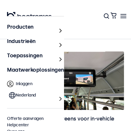
Producten
In-vehicle
Industrieën
Toepassingen
Maatwerkoplossingen
Inloggen
Nederland
Monitoren en touchscreens voor in-vehicle
Offerte aanvragen
Helpcenter
gebruik