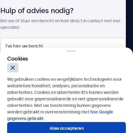
Hulp of advies nodig?
Over Beetronics
Bel ons of stuur een bericht en kom direct in contact met een
specialist.
Beetronics
Cookies
Bloemstraat 28, 1016LC Amsterdam, Nederland
Wij gebruiken cookies en vergelijkbare technologieën voor
4.8/5 door 5000+ bedrijven
websitefunctionaliteit, analyses, personalisatie en
Nederlands
advertenties. Cookies en advertentie-ID’s kunnen worden
gebruikt voor gepersonaliseerde en niet-gepersonaliseerde
Verzenden
advertenties. Met uw toestemming kunnen gegevens
worden gebruikt in overeenstemming met
hoe Google
Of bel ons op
020 - 700 83 66
gegevens gebruikt
.
Alles accepteren
Hulp of advies nodig?