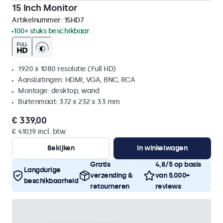
15 Inch Monitor
Artikelnummer:
15HD7
100+ stuks beschikbaar
1920 x 1080 resolutie (Full HD)
Aansluitingen: HDMI, VGA, BNC, RCA
Montage: desktop, wand
Buitenmaat: 372 x 232 x 33 mm
€ 339,00
€ 410,19 incl. btw
Bekijken
In winkelwagen
Gratis
4,8/5 op basis
Langdurige
verzending &
van 5.000+
beschikbaarheid
retourneren
reviews