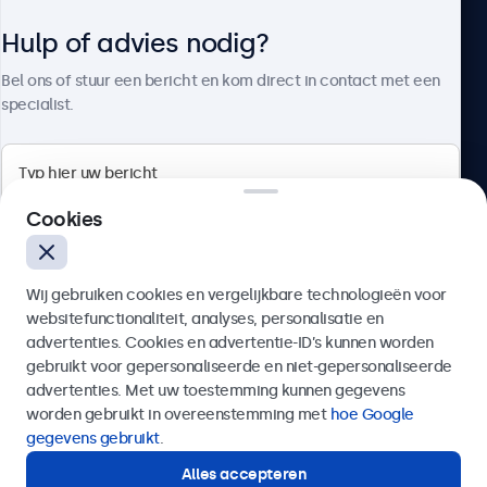
Hulp of advies nodig?
Over Beetronics
Bel ons of stuur een bericht en kom direct in contact met een
specialist.
Beetronics
Cookies
Bloemstraat 28, 1016LC Amsterdam, Nederland
Wij gebruiken cookies en vergelijkbare technologieën voor
4.8/5 door 5000+ bedrijven
websitefunctionaliteit, analyses, personalisatie en
Nederlands
advertenties. Cookies en advertentie-ID’s kunnen worden
gebruikt voor gepersonaliseerde en niet-gepersonaliseerde
Verzenden
advertenties. Met uw toestemming kunnen gegevens
worden gebruikt in overeenstemming met
hoe Google
Of bel ons op
020 - 700 83 66
gegevens gebruikt
.
Alles accepteren
Hulp of advies nodig?