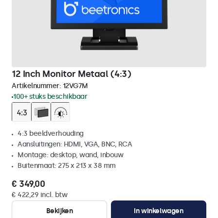
12 Inch Monitor Metaal (4:3)
Artikelnummer:
12VG7M
100+ stuks beschikbaar
4:3 beeldverhouding
Aansluitingen: HDMI, VGA, BNC, RCA
Montage: desktop, wand, inbouw
Buitenmaat: 275 x 213 x 38 mm
€ 349,00
€ 422,29 incl. btw
Bekijken
In winkelwagen