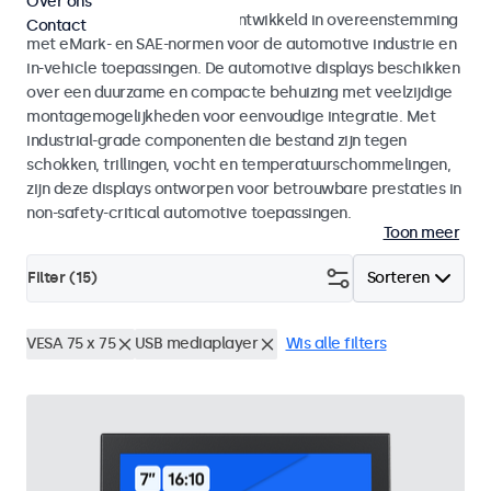
Over ons
Monitoren en touchscreens ontwikkeld in overeenstemming
Contact
met eMark- en SAE-normen voor de automotive industrie en
in-vehicle toepassingen. De automotive displays beschikken
over een duurzame en compacte behuizing met veelzijdige
montagemogelijkheden voor eenvoudige integratie. Met
industrial-grade componenten die bestand zijn tegen
schokken, trillingen, vocht en temperatuurschommelingen,
zijn deze displays ontworpen voor betrouwbare prestaties in
non-safety-critical automotive toepassingen.
Toon meer
Filter (
15
)
Sorteren
VESA 75 x 75
USB mediaplayer
Wis alle filters