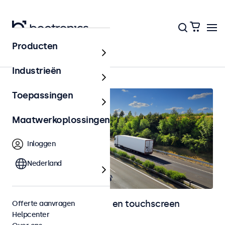
Producten
Home
Industrieën
Toepassingen
Maatwerkoplossingen
Inloggen
Nederland
Automotive monitoren en touchscreen
Offerte aanvragen
Helpcenter
displays