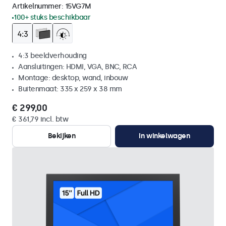
Artikelnummer:
15VG7M
100+ stuks beschikbaar
4:3 beeldverhouding
Aansluitingen: HDMI, VGA, BNC, RCA
Montage: desktop, wand, inbouw
Buitenmaat: 335 x 259 x 38 mm
€ 299,00
€ 361,79 incl. btw
Bekijken
In winkelwagen