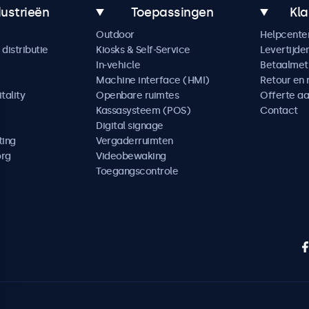
dustrieën
Toepassingen
Kla
Outdoor
Helpcente
distributie
Kiosks & Self-Service
Levertijde
In-vehicle
Betaalme
Machine interface (HMI)
Retour en 
tality
Openbare ruimtes
Offerte a
Kassasysteem (POS)
Contact
Digital signage
ting
Vergaderruimten
org
Videobewaking
Toegangscontrole