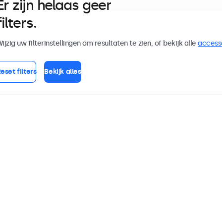
Er zijn helaas geen monitoren die
filters.
ijzig uw filterinstellingen om resultaten te zien, of bekijk alle
access
eset filters
Bekijk alles