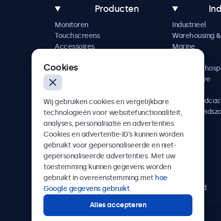
Producten
In
Monitoren
Industrieel
Touchscreens
Warehousing & 
Accessoires
Marine
Maatwerkoplossingen
Retail
Cookies
Horeca & hospi
Automotive
Railway
AV & Broadcas
Wij gebruiken cookies en vergelijkbare
Gezondheidsz
technologieën voor websitefunctionaliteit,
analyses, personalisatie en advertenties.
Cookies en advertentie-ID’s kunnen worden
gebruikt voor gepersonaliseerde en niet-
gepersonaliseerde advertenties. Met uw
Beetronics
toestemming kunnen gegevens worden
gebruikt in overeenstemming met
hoe
Bloemstraat 28, 1016LC Amsterdam, Nederland
Google gegevens gebruikt
.
Alles accepteren
4.8/5 door 5000+ bedrijven