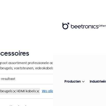
Offer
cessoires
groot assortiment professionele accessoires en benodigdheden voor
beugels, voetsteunen, videokabels, dimmers, connectoren en meer.
0
resultaat
Producten
Industrieë
beugels
HDMI kabels
Wis alle filters