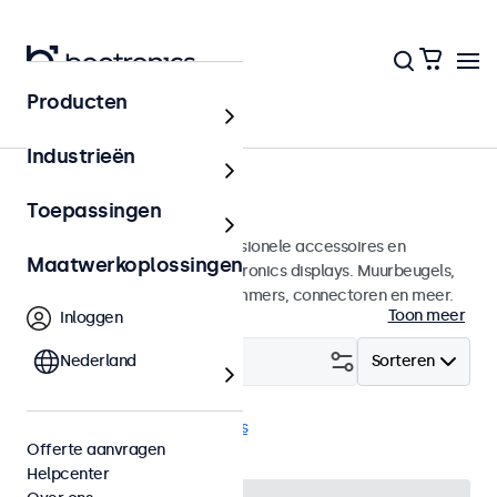
Producten
Home
Industrieën
Accessoires
Toepassingen
Een groot assortiment professionele accessoires en
Maatwerkoplossingen
benodigdheden voor uw Beetronics displays. Muurbeugels,
voetsteunen, videokabels, dimmers, connectoren en meer.
Toon meer
Inloggen
Filter (
Nederland
1
)
Sorteren
HDMI kabels
Wis alle filters
Offerte aanvragen
Helpcenter