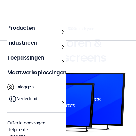
Producten
4.8/5 door 5000+ bedrijven
Monitoren &
Industrieën
Touchscreens
Toepassingen
Maatwerkoplossingen
Inloggen
Nederland
Offerte aanvragen
Helpcenter