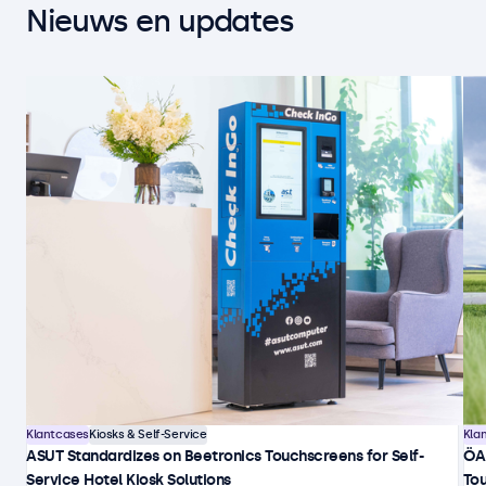
Nieuws en updates
Klantcases
Kiosks & Self-Service
Kla
ASUT Standardizes on Beetronics Touchscreens for Self-
ÖA
Service Hotel Kiosk Solutions
Tou