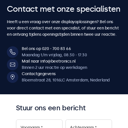
4
4
7
7
7
7
7
Contact met onze specialisten
6
6
6
6
6
6
6
5
5
8
8
8
8
8
Heeft u een vraag over onze displayoplossingen? Bel ons
7
7
7
7
7
7
7
voor direct contact met een specialist, of stuur een bericht
6
6
en ontvang tijdens openingstijden binnen twee uur reactie.
9
9
9
9
9
8
8
8
8
8
8
8
7
7
Bel ons op 020 - 700 83 66
0
0
0
0
0
Maandag t/m vrijdag, 08:30 - 17:30
9
9
9
9
9
9
9
Mail naar info@beetronics.nl
8
8
Binnen 2 uur reactie op werkdagen
0
0
0
0
0
0
0
Contactgegevens
9
9
Bloemstraat 28, 1016LC Amsterdam, Nederland
0
0
Stuur ons een bericht