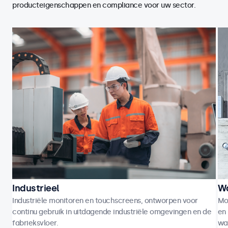
producteigenschappen en compliance voor uw sector.
Industrieel
Wa
Industriële monitoren en touchscreens, ontworpen voor
Mo
continu gebruik in uitdagende industriële omgevingen en de
en 
fabrieksvloer.
wa