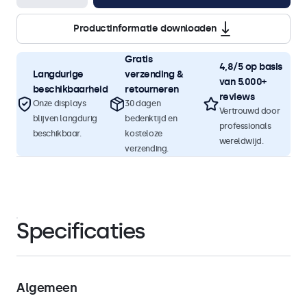
Productinformatie downloaden
Gratis
4,8/5 op basis
Langdurige
verzending &
van 5.000+
beschikbaarheid
retourneren
reviews
Onze displays
30 dagen
Vertrouwd door
blijven langdurig
bedenktijd en
professionals
beschikbaar.
kosteloze
wereldwijd.
verzending.
Specificaties
Algemeen