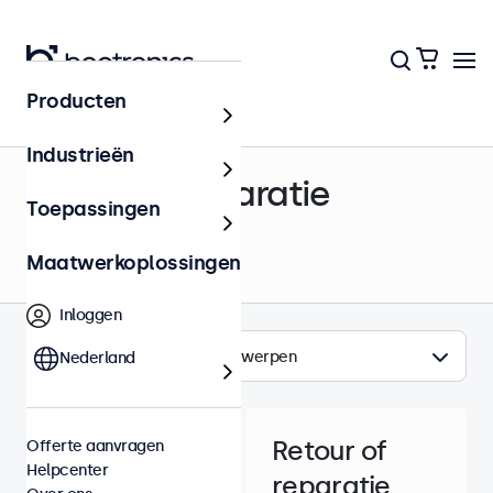
Producten
Helpcenter
Industrieën
Retour & Reparatie
Toepassingen
Maatwerkoplossingen
Inloggen
Onderwerpen
Nederland
Retour of
Offerte aanvragen
Helpcenter
reparatie