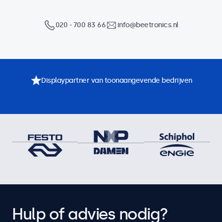
020 - 700 83 66
info@beetronics.nl
Displaypartner van toonaangevende bedrijven
Hulp of advies nodig?