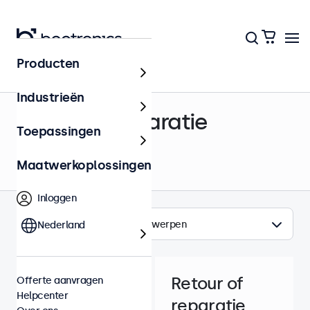
Producten
Helpcenter
Industrieën
Retour & Reparatie
Toepassingen
Maatwerkoplossingen
Inloggen
Onderwerpen
Nederland
Retour of
Offerte aanvragen
Helpcenter
reparatie