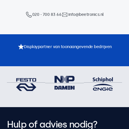
020 - 700 83 66
info@beetronics.nl
Displaypartner van toonaangevende bedrijven
Hulp of advies nodig?