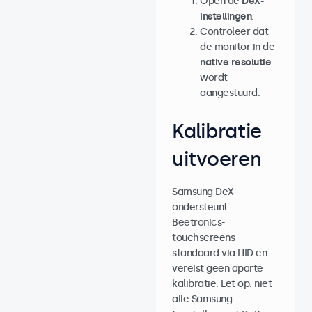
Open de
DeX-
instellingen
.
Controleer dat
de monitor in de
native resolutie
wordt
aangestuurd.
Kalibratie
uitvoeren
Samsung DeX
ondersteunt
Beetronics-
touchscreens
standaard via HID en
vereist geen aparte
kalibratie. Let op: niet
alle Samsung-