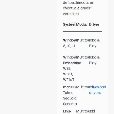
de touchmodus en
eventuele driver
vereisten.
Systeem
Modus
Driver
Windows
Multitouch
Plug &
8, 10, 11
Play
Windows
Multitouch
Plug &
Embedded
Play
WE8,
WE8.1,
WE IoT
macOS
Multitouch
Download
Tahoe,
drivers
Sequoia,
Sonoma
Linux
Multitouch
3rd