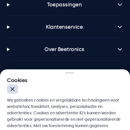
Toepassingen
Klantenservice
Over Beetronics
Cookies
Beetronics
Bloemstraat 28, 1016LC Amsterdam, Nederland
Wij gebruiken cookies en vergelijkbare technologieën voor
websitefunctionaliteit, analyses, personalisatie en
4.8/5 door 5000+ bedrijven
advertenties. Cookies en advertentie-ID’s kunnen worden
gebruikt voor gepersonaliseerde en niet-gepersonaliseerde
Nederlands
advertenties. Met uw toestemming kunnen gegevens