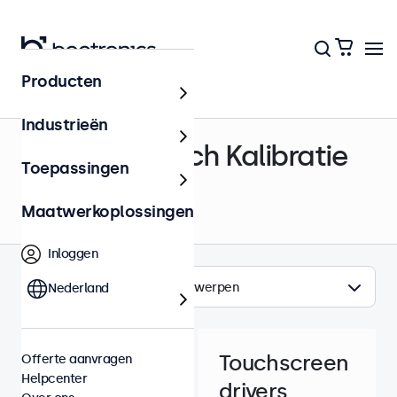
Producten
Helpcenter
Industrieën
Drivers & Touch Kalibratie
Toepassingen
Maatwerkoplossingen
Inloggen
Onderwerpen
Nederland
Touchscreen
Offerte aanvragen
Helpcenter
drivers