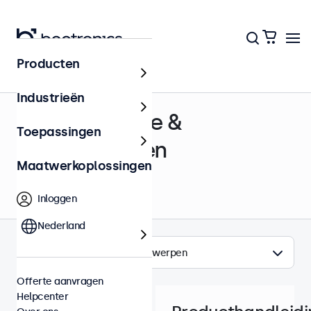
Producten
Helpcenter
Industrieën
Documentatie &
Toepassingen
Certificeringen
Maatwerkoplossingen
Inloggen
Nederland
Onderwerpen
Offerte aanvragen
Helpcenter