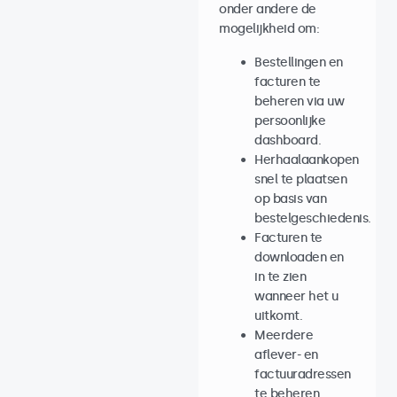
onder andere de
mogelijkheid om:
Bestellingen en
facturen te
beheren via uw
persoonlijke
dashboard.
Herhaalaankopen
snel te plaatsen
op basis van
bestelgeschiedenis.
Facturen te
downloaden en
in te zien
wanneer het u
uitkomt.
Meerdere
aflever- en
factuuradressen
te beheren.