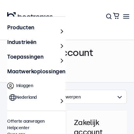
Producten
Helpcenter
Industrieën
Beetronics Account
Toepassingen
Maatwerkoplossingen
Inloggen
Onderwerpen
Nederland
Zakelijk
Offerte aanvragen
Helpcenter
account