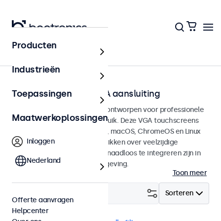
Producten
Home
Industrieën
Touchscreens met VGA aansluiting
Toepassingen
VGA Touchscreen monitoren ontworpen voor professionele
Maatwerkoplossingen
toepassingen en continu gebruik. Deze VGA touchscreens
zijn compatible met Windows, macOS, ChromeOS en Linux
Inloggen
besturingssystemen en beschikken over veelzijdige
montageopties, waarmee ze naadloos te integreren zijn in
Nederland
elke applicatie en iedere omgeving.
Toon meer
Filter (
8
)
Sorteren
Offerte aanvragen
Helpcenter