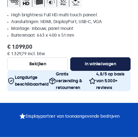
High brightness Full HD multi-touch paneel
Aansluitingen: HDMI, DisplayPort, USB-C, VGA
Montage: inbouw, panel mount
Buitenmaat: 663 x 400 x 51 mm
€ 1.099,00
€ 1.329,79 incl. btw
Bekijken
In winkelwagen
Gratis
4,8/5 op basis
Langdurige
verzending &
van 5.000+
beschikbaarheid
retourneren
reviews
Displaypartner van toonaangevende bedrijven