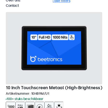
Over ons
VGA
High-brightness
Wis alle filters
Contact
10 Inch Touchscreen Metaal (High-Brightness)
Artikelnummer:
10HB9M/U1
100+ stuks beschikbaar