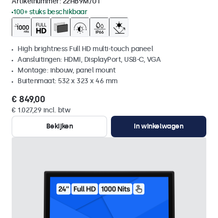
Artikelnummer:
22HB9M/U1
100+ stuks beschikbaar
High brightness Full HD multi-touch paneel
Aansluitingen: HDMI, DisplayPort, USB-C, VGA
Montage: inbouw, panel mount
Buitenmaat: 532 x 323 x 46 mm
€ 849,00
€ 1.027,29 incl. btw
Bekijken
In winkelwagen