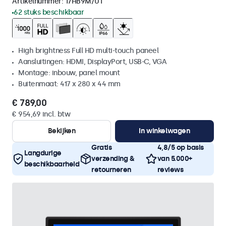
Artikelnummer:
17HB9M/U1
62 stuks beschikbaar
High brightness Full HD multi-touch paneel
Aansluitingen: HDMI, DisplayPort, USB-C, VGA
Montage: inbouw, panel mount
Buitenmaat: 417 x 280 x 44 mm
€ 789,00
€ 954,69 incl. btw
Bekijken
In winkelwagen
Gratis
4,8/5 op basis
Langdurige
verzending &
van 5.000+
beschikbaarheid
retourneren
reviews