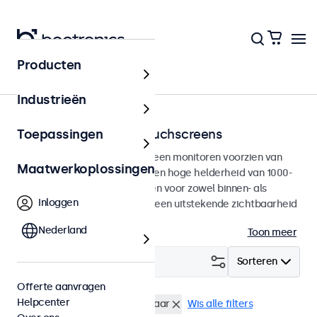
Producten
Home
Industrieën
Zonlicht afleesbare touchscreens
Toepassingen
Zonlicht afleesbare touchscreen monitoren voorzien van
Maatwerkoplossingen
een mat Full HD paneel met een hoge helderheid van 1000-
nits. De displays zijn ontworpen voor zowel binnen- als
Inloggen
buitengebruik en garanderen een uitstekende zichtbaarheid
in elke omgeving.
Nederland
Toon meer
Filter (
0
)
Sorteren
Offerte aanvragen
Helpcenter
RCA video
Zonlicht afleesbaar
Wis alle filters