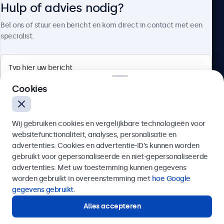
Hulp of advies nodig?
Over Beetronics
Bel ons of stuur een bericht en kom direct in contact met een
specialist.
Beetronics
Cookies
Bloemstraat 28, 1016LC Amsterdam, Nederland
Wij gebruiken cookies en vergelijkbare technologieën voor
4.8/5 door 5000+ bedrijven
websitefunctionaliteit, analyses, personalisatie en
Nederlands
advertenties. Cookies en advertentie-ID’s kunnen worden
gebruikt voor gepersonaliseerde en niet-gepersonaliseerde
Verzenden
advertenties. Met uw toestemming kunnen gegevens
worden gebruikt in overeenstemming met
hoe Google
Of bel ons op
020 - 700 83 66
gegevens gebruikt
.
Alles accepteren
Hulp of advies nodig?
Direct contact met een specialist.