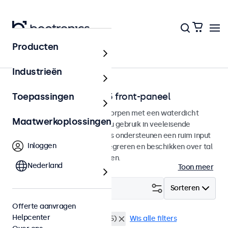
Producten
Home
Industrieën
Touchscreens met IP65 front-paneel
Toepassingen
Touchscreen monitoren ontworpen met een waterdicht
Maatwerkoplossingen
IP65-front paneel voor continu gebruik in veeleisende
omgevingen. De touchscreens ondersteunen een ruim input
Inloggen
voltage, zijn eenvoudig te integreren en beschikken over tal
van configuratie mogelijkheden.
Nederland
Toon meer
Filter (
0
)
Sorteren
Offerte aanvragen
Helpcenter
RCA video
Waterdicht (IP65)
Wis alle filters