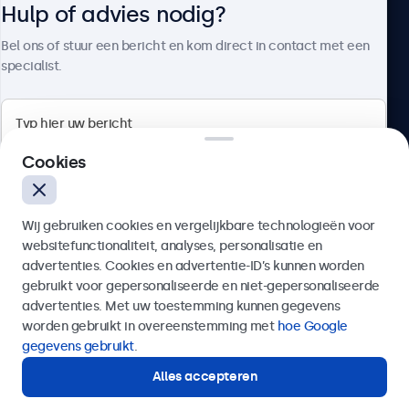
Hulp of advies nodig?
Over Beetronics
Bel ons of stuur een bericht en kom direct in contact met een
specialist.
Beetronics
Cookies
Bloemstraat 28, 1016LC Amsterdam, Nederland
Wij gebruiken cookies en vergelijkbare technologieën voor
4.8/5 door 5000+ bedrijven
websitefunctionaliteit, analyses, personalisatie en
Nederlands
advertenties. Cookies en advertentie-ID’s kunnen worden
gebruikt voor gepersonaliseerde en niet-gepersonaliseerde
Verzenden
advertenties. Met uw toestemming kunnen gegevens
worden gebruikt in overeenstemming met
hoe Google
Of bel ons op
020 - 700 83 66
gegevens gebruikt
.
Alles accepteren
Hulp of advies nodig?
Direct contact met een specialist.