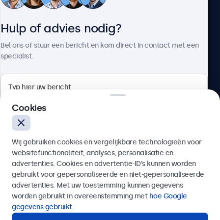
Klantenservice
Hulp of advies nodig?
Over Beetronics
Bel ons of stuur een bericht en kom direct in contact met een
specialist.
Beetronics
Cookies
Bloemstraat 28, 1016LC Amsterdam, Nederland
Wij gebruiken cookies en vergelijkbare technologieën voor
4.8/5 door 5000+ bedrijven
websitefunctionaliteit, analyses, personalisatie en
Nederlands
advertenties. Cookies en advertentie-ID’s kunnen worden
gebruikt voor gepersonaliseerde en niet-gepersonaliseerde
Verzenden
advertenties. Met uw toestemming kunnen gegevens
worden gebruikt in overeenstemming met
hoe Google
Of bel ons op
020 - 700 83 66
gegevens gebruikt
.