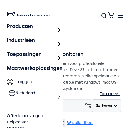
Producten
Touchscreens
Industrieën
27 inch touchscreen monitoren
Toepassingen
27 inch touchscreens ontworpen voor professionele
Maatwerkoplossingen
toepassingen en continu gebruik. Deze 27 inch touchscreen
monitoren zijn eenvoudig te integreren in elke applicatie en
Inloggen
iedere omgeving en zijn compatible met Windows, macOS,
ChromeOS en Linux besturingssystemen.
Nederland
Toon meer
Filter (
2
)
Sorteren
Offerte aanvragen
Helpcenter
27 inch touchscreens
DNV
Wis alle filters