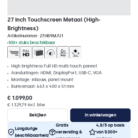
27 Inch Touchscreen Metaal (High-
Brightness)
Artikelnummer:
27HB9M/U1
100+ stuks beschikbaar
High brightness Full HD multi-touch paneel
Aansluitingen: HDMI, DisplayPort, USB-C, VGA
Montage: inbouw, panel mount
Buitenmaat: 663 x 400 x 51 mm
€ 1.099,00
€ 1.329,79 incl. btw
Bekijken
In winkelwagen
Gratis
4,8/5 op basis
Langdurige
verzending &
van 5.000+
beschikbaarheid