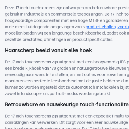
Deze 17 inch touchscreens zijn ontworpen om betrouwbare prestati
gebruik in industriële en commerciële toepassingen. De 17 inch 
hoogwaardige componenten met een hoge MTBF en garanderen ee
in de meest uitdagende omgevingen zoals
productiehallen
,
voert
modellen bieden wij een langdurige beschikbaarheid, zodat ook 
dezelfde prestaties, afmetingen en productspecificaties.
Haarscherp beeld vanuit elke hoek
De 17 inch touchscreens zijn uitgerust met een hoogwaardig IPS-
een brede kijkhoek van 178 graden en natuurgetrouwe kleurweerga
eenvoudig naar wens in te stellen, en met opties voor zowel een 
monitoren een perfecte leesbaarheid met de juiste helderheid in 
kunnen zo worden ingesteld dat ze automatisch inschakelen bij s
zowel in landscape- als portrait-modus worden gebruikt.
Betrouwbare en nauwkeurige touch-functionalite
De 17 inch touchscreens zijn uitgerust met een capacitief multi-to
aanrakingen kan verwerken. Dit zorgt voor een zeer nauwkeurige 
touch-gebaren zoals swipen en zoomen. De 17 inch touchscreens