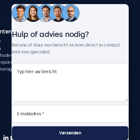
ntenservice
Over Beetronics
Hulp of advies nodig?
r
Klantcases
Bel ons of stuur een bericht en kom direct in contact
n
Nieuws en updates
met een specialist.
thoden
Over ons
reparatie
Werken bij Beetronics
anvragen
Algemene voorwaarden
Privacyverklaring
Verzenden