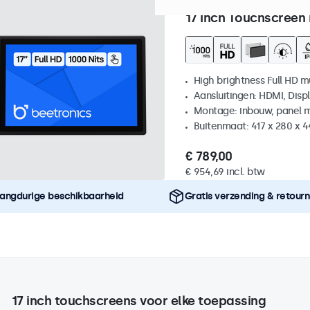
Artikelnummer:
17HB9M/U1
17 Inch Touchscreen
High brightness Full HD m
Aansluitingen: HDMI, Disp
Montage: inbouw, panel 
Buitenmaat: 417 x 280 x 
€ 789,00
€ 954,69 incl. btw
angdurige beschikbaarheid
Gratis verzending & retour
17 inch touchscreens voor elke toepassing