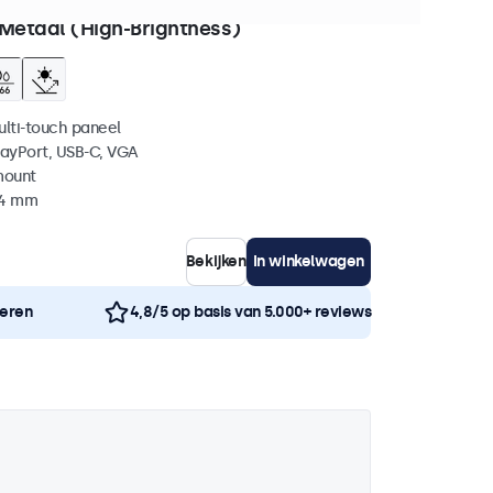
62 stuks beschikbaar
 Metaal (High-Brightness)
ulti-touch paneel
layPort, USB-C, VGA
mount
44 mm
Bekijken
In winkelwagen
neren
4,8/5 op basis van 5.000+ reviews