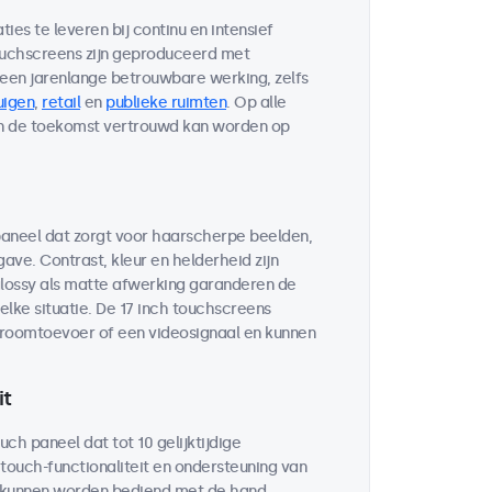
es te leveren bij continu en intensief
touchscreens zijn geproduceerd met
n jarenlange betrouwbare werking, zelfs
uigen
,
retail
en
publieke ruimten
. Op alle
in de toekomst vertrouwd kan worden op
paneel dat zorgt voor haarscherpe beelden,
ve. Contrast, kleur en helderheid zijn
glossy als matte afwerking garanderen de
elke situatie. De 17 inch touchscreens
troomtoevoer of een videosignaal en kunnen
it
uch paneel dat tot 10 gelijktijdige
touch-functionaliteit en ondersteuning van
 kunnen worden bediend met de hand,