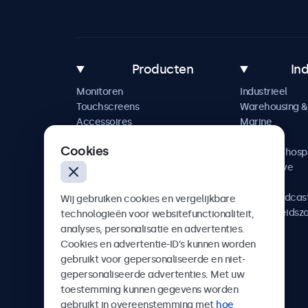
Producten
In
Monitoren
Industrieel
Touchscreens
Warehousing & 
Accessoires
Marine
Maatwerkoplossingen
Retail
Cookies
Horeca & hospi
Automotive
Railway
AV & Broadcas
Wij gebruiken cookies en vergelijkbare
Gezondheidsz
technologieën voor websitefunctionaliteit,
analyses, personalisatie en advertenties.
Cookies en advertentie-ID’s kunnen worden
gebruikt voor gepersonaliseerde en niet-
gepersonaliseerde advertenties. Met uw
Beetronics
toestemming kunnen gegevens worden
gebruikt in overeenstemming met
hoe