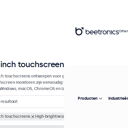
Offer
 inch touchscreen monitoren
nch touchscreens ontworpen voor professionele toepassingen en cont
hscreen monitoren zijn eenvoudig te integreren in elke applicatie e
Windows, macOS, ChromeOS en Linux besturingssystemen.
Producten
Industrieë
resultaat
nch touchscreens
High-brightness
Wis alle filters