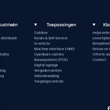
dustrieën
Toepassingen
Kla
Outdoor
Helpcente
distributie
Kiosks & Self-Service
Levertijde
In-vehicle
Betaalme
Machine interface (HMI)
Retour en 
tality
Openbare ruimtes
Offerte a
Kassasysteem (POS)
Contact
Digital signage
ting
Vergaderruimten
org
Videobewaking
Toegangscontrole