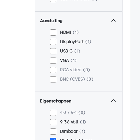
Aansluiting
HDMI
1
DisplayPort
1
USB-C
1
VGA
1
RCA video
0
BNC (CVBS)
0
Eigenschappen
4:3 / 5:4
0
9-36 Volt
1
Dimbaar
1