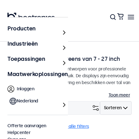
Producten
Toepassingen
Industrieën
Monitoren en touchscreens van 7 - 27 inch
Toepassingen
Monitoren en touchscreens ontworpen voor professionele
Maatwerkoplossingen
toepassingen en continu gebruik. De displays zijn eenvoudig
te integreren in iedere omgeving en beschikken over tal van
Inloggen
configuratie mogelijkheden.
Toon meer
Nederland
Filter (
0
)
Sorteren
Offerte aanvragen
VESA 75 x 75
22 inch
Wis alle filters
Helpcenter