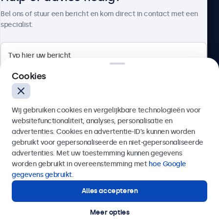
Over Beetronics
Bel ons of stuur een bericht en kom direct in contact met een
specialist.
Beetronics
Cookies
Bloemstraat 28, 1016LC Amsterdam, Nederland
Wij gebruiken cookies en vergelijkbare technologieën voor
4.8/5 door 5000+ bedrijven
websitefunctionaliteit, analyses, personalisatie en
Nederlands
advertenties. Cookies en advertentie-ID’s kunnen worden
gebruikt voor gepersonaliseerde en niet-gepersonaliseerde
Verzenden
advertenties. Met uw toestemming kunnen gegevens
worden gebruikt in overeenstemming met
hoe Google
Of bel ons op
020 - 700 83 66
gegevens gebruikt
.
Alles accepteren
Hulp of advies nodig?
Direct contact met een specialist.
Meer opties
© 2026 Beetronics