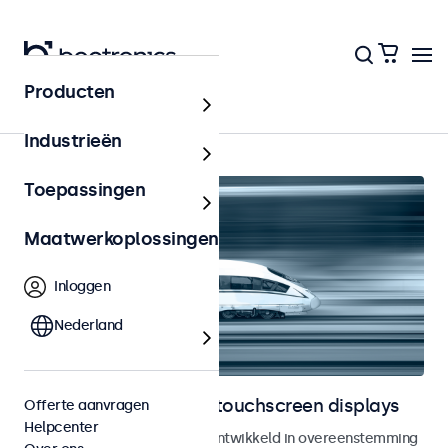
Producten
Home
Industrieën
Toepassingen
Maatwerkoplossingen
Inloggen
Nederland
Railway monitoren en touchscreen displays
Offerte aanvragen
Helpcenter
Monitoren en touchscreens ontwikkeld in overeenstemming