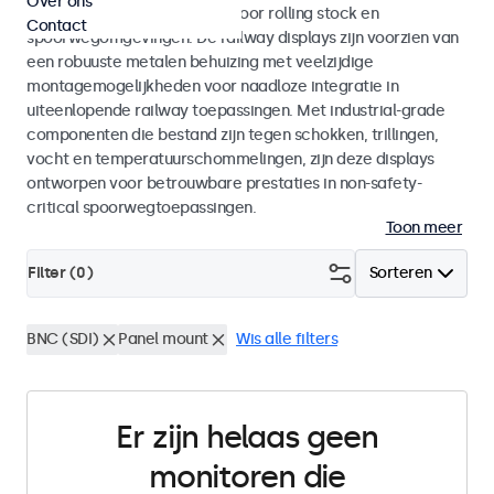
Over ons
met EN 50155 en EN 45545-2 voor rolling stock en
Contact
spoorwegomgevingen. De railway displays zijn voorzien van
een robuuste metalen behuizing met veelzijdige
montagemogelijkheden voor naadloze integratie in
uiteenlopende railway toepassingen. Met industrial-grade
componenten die bestand zijn tegen schokken, trillingen,
vocht en temperatuurschommelingen, zijn deze displays
ontworpen voor betrouwbare prestaties in non-safety-
critical spoorwegtoepassingen.
Toon meer
Filter (
0
)
Sorteren
BNC (SDI)
Panel mount
Wis alle filters
Er zijn helaas geen
monitoren die