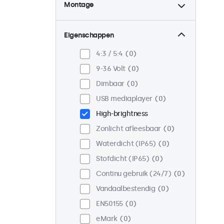
Montage
Desktop
0
Wand
0
Eigenschappen
Panel mount
0
4:3 / 5:4
0
Inbouw
0
9-36 Volt
0
Rackmontage (19 inch)
0
Dimbaar
0
VESA 75 x 75
0
USB mediaplayer
0
VESA 100 x 100
0
High-brightness
Zonlicht afleesbaar
0
Waterdicht (IP65)
0
Stofdicht (IP65)
0
Continu gebruik (24/7)
0
Vandaalbestendig
0
EN50155
0
eMark
0