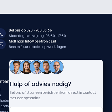
Bel ons op 020 - 700 83 66
Maandag t/m vrijdag, 08:30 - 17:30
Mail naar info@beetronics.nl
Binnen 2 uur reactie op werkdagen
ntenservice
Over Beetronics
Hulp of advies nodig?
r
Klantcases
Bel ons of stuur een bericht en kom direct in contact
n
Nieuws en updates
met een specialist.
thoden
Over ons
reparatie
Werken bij Beetronics
anvragen
Algemene voorwaarden