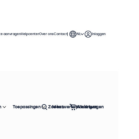
te aanvragen
Helpcenter
Over ons
Contact
NL
Inloggen
n
Toepassingen
Zoeken
Maatwerkoplossingen
Winkelwagen