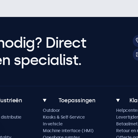
nodig? Direct
 specialist.
dustrieën
Toepassingen
Kla
Outdoor
Helpcente
distributie
Kiosks & Self-Service
Levertijde
In-vehicle
Betaalme
Machine interface (HMI)
Retour en 
tality
Openbare ruimtes
Offerte a