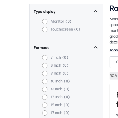
Ra
Type display
Moni
Monitor
0
spoo
Touchscreen
0
mont
grad
deze
Formaat
Toon
7 inch
0
8 inch
0
9 inch
0
RCA 
10 inch
0
12 inch
0
13 inch
0
15 inch
0
17 inch
0
W