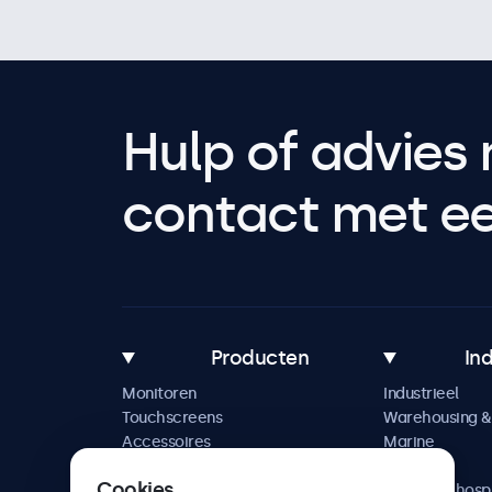
Hulp of advies 
contact met een
Producten
In
Monitoren
Industrieel
Touchscreens
Warehousing & 
Accessoires
Marine
Maatwerkoplossingen
Retail
Cookies
Horeca & hospi