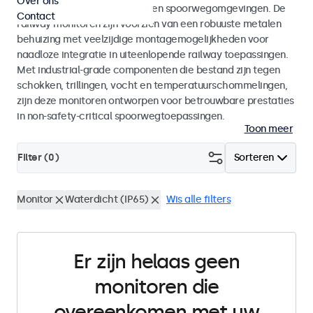
Over ons
EN 45545-2 voor rolling stock en spoorwegomgevingen. De
Contact
railway monitoren zijn voorzien van een robuuste metalen
behuizing met veelzijdige montagemogelijkheden voor
naadloze integratie in uiteenlopende railway toepassingen.
Met industrial-grade componenten die bestand zijn tegen
schokken, trillingen, vocht en temperatuurschommelingen,
zijn deze monitoren ontworpen voor betrouwbare prestaties
in non-safety-critical spoorwegtoepassingen.
Toon meer
Filter (
0
)
Sorteren
Monitor
Waterdicht (IP65)
Wis alle filters
Er zijn helaas geen
monitoren die
overeenkomen met uw