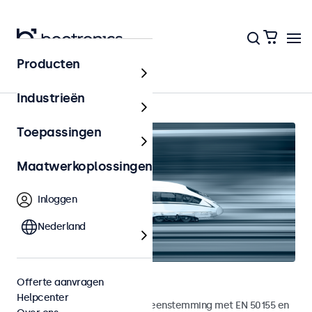
Producten
Home
Industrieën
Toepassingen
Maatwerkoplossingen
Inloggen
Nederland
Railway monitoren
Offerte aanvragen
Helpcenter
Monitoren ontwikkeld in overeenstemming met EN 50155 en