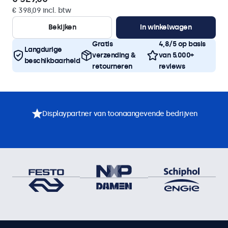
€ 398,09 incl. btw
Bekijken
In winkelwagen
Gratis
4,8/5 op basis
Langdurige
verzending &
van 5.000+
beschikbaarheid
retourneren
reviews
Displaypartner van toonaangevende bedrijven