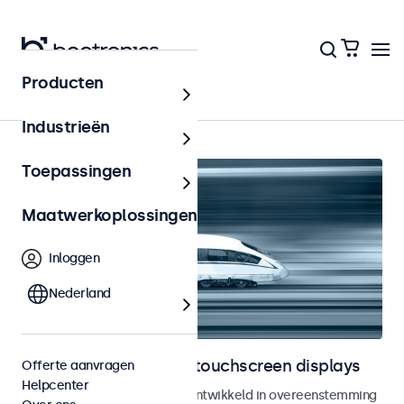
Producten
Railway
Industrieën
Toepassingen
Maatwerkoplossingen
Inloggen
Nederland
Railway monitoren en touchscreen displays
Offerte aanvragen
Helpcenter
Monitoren en touchscreens ontwikkeld in overeenstemming