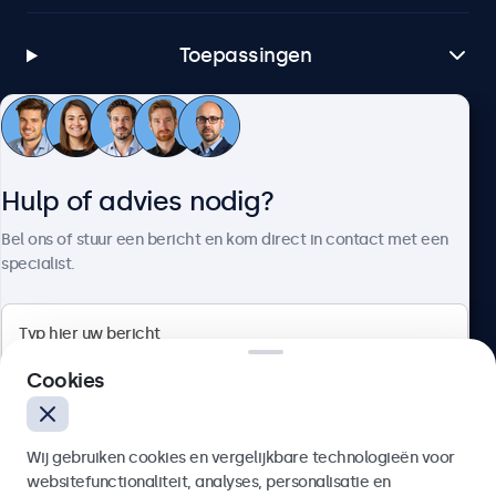
Toepassingen
Klantenservice
Hulp of advies nodig?
Over Beetronics
Bel ons of stuur een bericht en kom direct in contact met een
specialist.
Beetronics
Cookies
Bloemstraat 28, 1016LC Amsterdam, Nederland
Wij gebruiken cookies en vergelijkbare technologieën voor
4.8/5 door 5000+ bedrijven
websitefunctionaliteit, analyses, personalisatie en