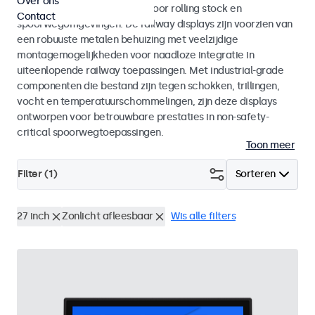
Over ons
met EN 50155 en EN 45545-2 voor rolling stock en
Contact
spoorwegomgevingen. De railway displays zijn voorzien van
een robuuste metalen behuizing met veelzijdige
montagemogelijkheden voor naadloze integratie in
uiteenlopende railway toepassingen. Met industrial-grade
componenten die bestand zijn tegen schokken, trillingen,
vocht en temperatuurschommelingen, zijn deze displays
ontworpen voor betrouwbare prestaties in non-safety-
critical spoorwegtoepassingen.
Toon meer
Filter (
1
)
Sorteren
27 inch
Zonlicht afleesbaar
Wis alle filters