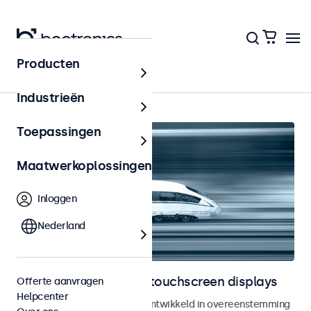
Producten
Railway
Industrieën
Toepassingen
Maatwerkoplossingen
Inloggen
Nederland
Railway monitoren en touchscreen displays
Offerte aanvragen
Helpcenter
Monitoren en touchscreens ontwikkeld in overeenstemming