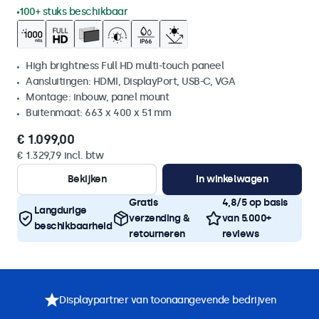
100+ stuks beschikbaar
High brightness Full HD multi-touch paneel
Aansluitingen: HDMI, DisplayPort, USB-C, VGA
Montage: inbouw, panel mount
Buitenmaat: 663 x 400 x 51 mm
€ 1.099,00
€ 1.329,79 incl. btw
Bekijken
In winkelwagen
Gratis
4,8/5 op basis
Langdurige
verzending &
van 5.000+
beschikbaarheid
retourneren
reviews
Displaypartner van toonaangevende bedrijven