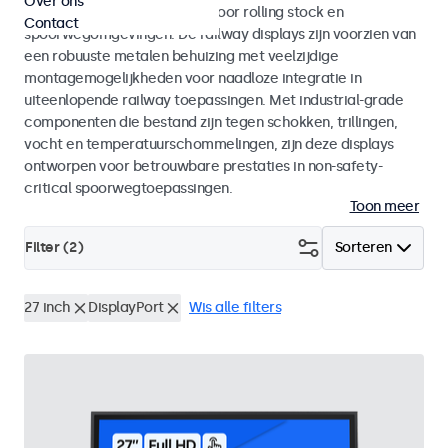
Over ons
met EN 50155 en EN 45545-2 voor rolling stock en
Contact
spoorwegomgevingen. De railway displays zijn voorzien van
een robuuste metalen behuizing met veelzijdige
montagemogelijkheden voor naadloze integratie in
uiteenlopende railway toepassingen. Met industrial-grade
componenten die bestand zijn tegen schokken, trillingen,
vocht en temperatuurschommelingen, zijn deze displays
ontworpen voor betrouwbare prestaties in non-safety-
critical spoorwegtoepassingen.
Toon meer
Filter (
2
)
Sorteren
27 inch
DisplayPort
Wis alle filters