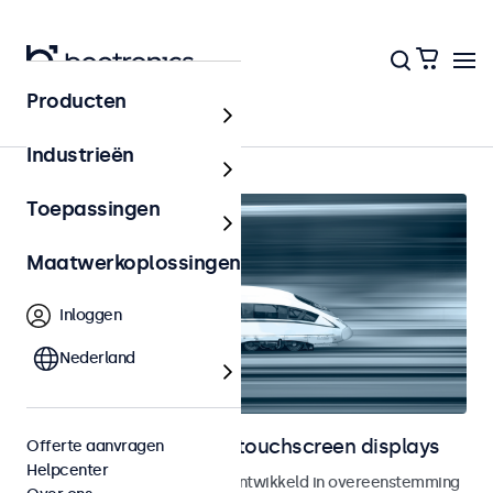
Producten
Railway
Industrieën
Toepassingen
Maatwerkoplossingen
Inloggen
Nederland
Railway monitoren en touchscreen displays
Offerte aanvragen
Helpcenter
Monitoren en touchscreens ontwikkeld in overeenstemming