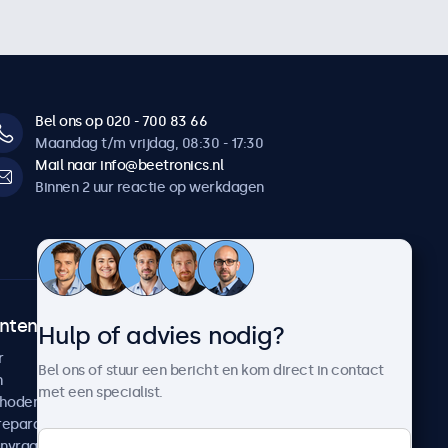
Bel ons op 020 - 700 83 66
Maandag t/m vrijdag, 08:30 - 17:30
Mail naar info@beetronics.nl
Binnen 2 uur reactie op werkdagen
ntenservice
Over Beetronics
Hulp of advies nodig?
r
Klantcases
Bel ons of stuur een bericht en kom direct in contact
n
Nieuws en updates
met een specialist.
thoden
Over ons
reparatie
Werken bij Beetronics
anvragen
Algemene voorwaarden