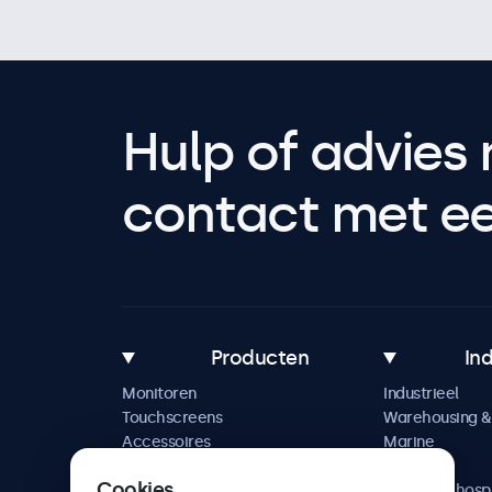
Hulp of advies 
contact met een
Producten
In
Monitoren
Industrieel
Touchscreens
Warehousing & 
Accessoires
Marine
Maatwerkoplossingen
Retail
Cookies
Horeca & hospi