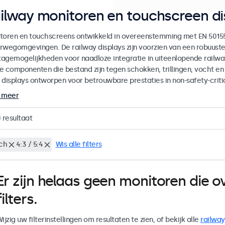
ilway monitoren en touchscreen di
toren en touchscreens ontwikkeld in overeenstemming met EN 50155 
rwegomgevingen. De railway displays zijn voorzien van een robuuste
agemogelijkheden voor naadloze integratie in uiteenlopende railway
e componenten die bestand zijn tegen schokken, trillingen, vocht e
 displays ontworpen voor betrouwbare prestaties in non-safety-crit
 meer
0
resultaat
nch
4:3 / 5:4
Wis alle filters
Er zijn helaas geen monitoren die
filters.
ijzig uw filterinstellingen om resultaten te zien, of bekijk alle
railway