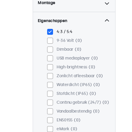
Montage
Desktop
0
Wand
0
Eigenschappen
Panel mount
0
4:3 / 5:4
Inbouw
0
9-36 Volt
0
Rackmontage (19 inch)
0
Dimbaar
0
VESA 75 x 75
0
USB mediaplayer
0
VESA 100 x 100
0
High-brightness
0
Zonlicht afleesbaar
0
Waterdicht (IP65)
0
Stofdicht (IP65)
0
Continu gebruik (24/7)
0
Vandaalbestendig
0
EN50155
0
eMark
0