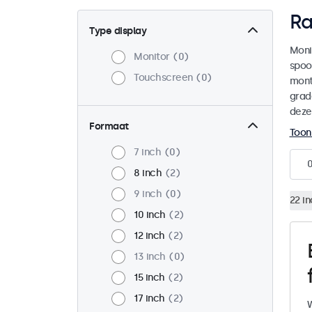
Ra
Type display
Moni
Monitor
0
spoo
Touchscreen
0
mont
grad
deze
Formaat
Toon
7 inch
0
8 inch
2
9 inch
0
22 i
10 inch
2
12 inch
2
13 inch
0
15 inch
2
17 inch
2
W