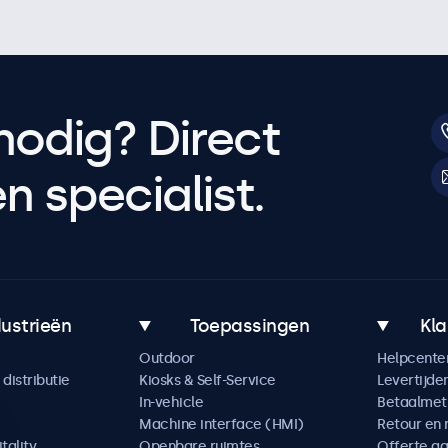
nodig? Direct
 specialist.
dustrieën
Toepassingen
Kla
Outdoor
Helpcente
distributie
Kiosks & Self-Service
Levertijde
In-vehicle
Betaalme
Machine interface (HMI)
Retour en 
tality
Openbare ruimtes
Offerte a