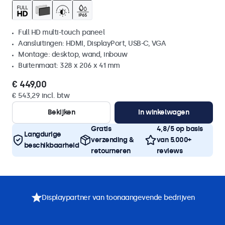
Full HD multi-touch paneel
Aansluitingen: HDMI, DisplayPort, USB-C, VGA
Montage: desktop, wand, inbouw
Buitenmaat: 328 x 206 x 41 mm
€ 449,00
€ 543,29 incl. btw
Bekijken
In winkelwagen
Gratis
4,8/5 op basis
Langdurige
verzending &
van 5.000+
beschikbaarheid
retourneren
reviews
Displaypartner van toonaangevende bedrijven