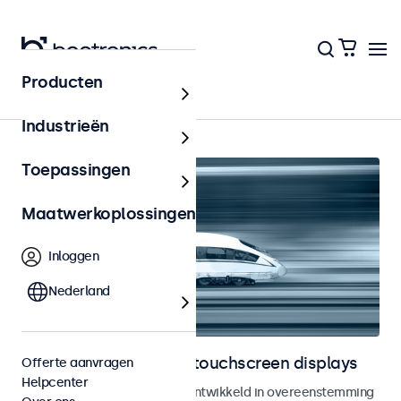
Producten
Railway
Industrieën
Toepassingen
Maatwerkoplossingen
Inloggen
Nederland
Railway monitoren en touchscreen displays
Offerte aanvragen
Helpcenter
Monitoren en touchscreens ontwikkeld in overeenstemming