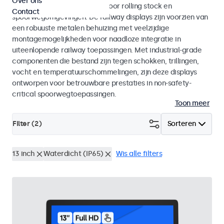
Over ons
met EN 50155 en EN 45545-2 voor rolling stock en
Contact
spoorwegomgevingen. De railway displays zijn voorzien van
een robuuste metalen behuizing met veelzijdige
montagemogelijkheden voor naadloze integratie in
uiteenlopende railway toepassingen. Met industrial-grade
componenten die bestand zijn tegen schokken, trillingen,
vocht en temperatuurschommelingen, zijn deze displays
ontworpen voor betrouwbare prestaties in non-safety-
critical spoorwegtoepassingen.
Toon meer
Filter (
2
)
Sorteren
13 inch
Waterdicht (IP65)
Wis alle filters