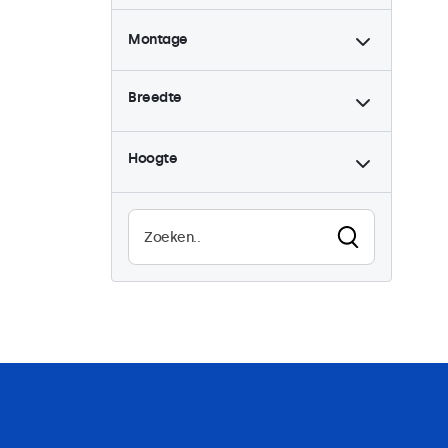
Montage
Desktop
1
Breedte
Wand
1
Inbouw
1
Hoogte
Rackmontage (19 inch)
0
VESA 75 x 75
0
VESA 100 x 100
1