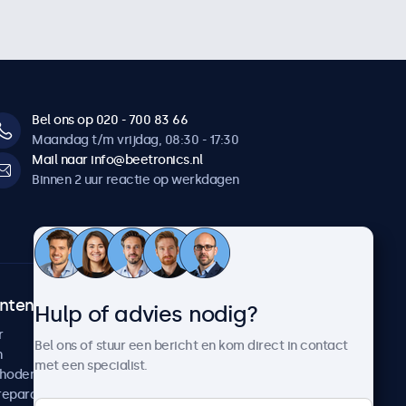
Bel ons op 020 - 700 83 66
Maandag t/m vrijdag, 08:30 - 17:30
Mail naar info@beetronics.nl
Binnen 2 uur reactie op werkdagen
ntenservice
Over Beetronics
Hulp of advies nodig?
r
Klantcases
Bel ons of stuur een bericht en kom direct in contact
n
Nieuws en updates
met een specialist.
thoden
Over ons
reparatie
Werken bij Beetronics