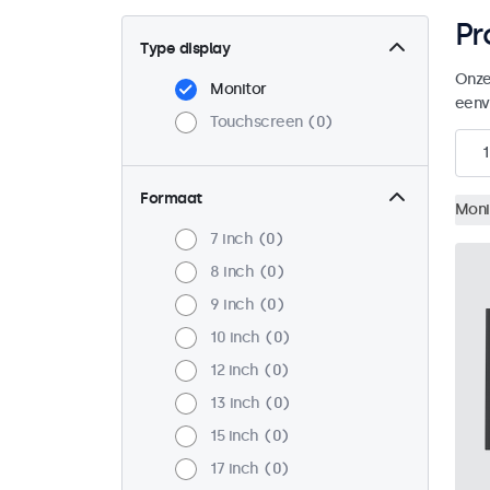
Pr
Type display
Onze
Monitor
eenv
Touchscreen
0
1
Formaat
Moni
7 inch
0
8 inch
0
9 inch
0
10 inch
0
12 inch
0
13 inch
0
15 inch
0
17 inch
0