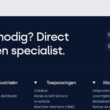
nodig? Direct
 specialist.
dustrieën
Toepassingen
Kla
Outdoor
Helpcente
distributie
Kiosks & Self-Service
Levertijde
In-vehicle
Betaalme
Machine interface (HMI)
Retour en 