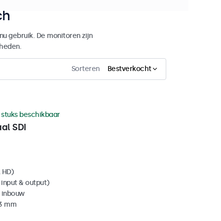
ch
u gebruik. De monitoren zijn
kheden.
Sorteren
Bestverkocht
 stuks beschikbaar
al SDI
l HD)
 input & output)
 inbouw
43 mm