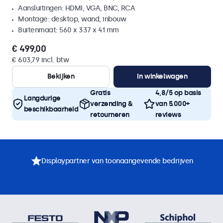
Aansluitingen: HDMI, VGA, BNC, RCA
Montage: desktop, wand, inbouw
Buitenmaat: 560 x 337 x 41 mm
€ 499,00
€ 603,79 incl. btw
Bekijken
In winkelwagen
Gratis
4,8/5 op basis
Langdurige
verzending &
van 5.000+
beschikbaarheid
retourneren
reviews
Displaypartner van toonaangevende bedrijven