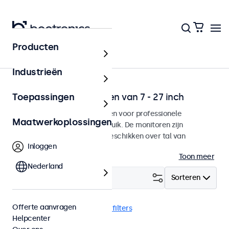
Producten
Home
Industrieën
Professionele monitoren van 7 - 27 inch
Toepassingen
Onze monitoren zijn ontworpen voor professionele
Maatwerkoplossingen
toepassingen en continu gebruik. De monitoren zijn
eenvoudig te integreren en beschikken over tal van
Inloggen
configuratiemogelijkheden.
Toon meer
Nederland
Filter (
1
)
Sorteren
Offerte aanvragen
Monitor
24 inch
Wis alle filters
Helpcenter