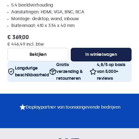
5:4 beeldverhouding
Aansluitingen: HDMI, VGA, BNC, RCA
Montage: desktop, wand, inbouw
Buitenmaat: 410 x 334 x 40 mm
€ 369,00
€ 446,49 incl. btw
Bekijken
In winkelwagen
Gratis
4,8/5 op basis
Langdurige
verzending &
van 5.000+
beschikbaarheid
retourneren
reviews
Displaypartner van toonaangevende bedrijven