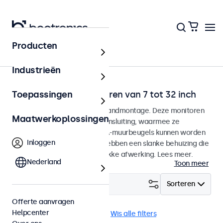
Producten
Home
Industrieën
Wandmontage monitoren van 7 tot 32 inch
Toepassingen
Monitoren ontworpen voor wandmontage. Deze monitoren
Maatwerkoplossingen
zijn voorzien van een VESA-aansluiting, waarmee ze
eenvoudig op universele VESA-muurbeugels kunnen worden
Inloggen
gemonteerd. De monitoren hebben een slanke behuizing die
zorgt voor een strakke en vlakke afwerking. Lees meer.
Nederland
Toon meer
Filter (
1
)
Sorteren
Offerte aanvragen
Helpcenter
Wand
Vandaalbestendig
Wis alle filters