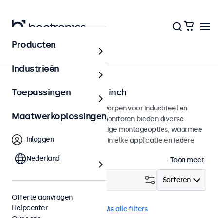
Producten
Home
Industrieën
Monitoren van 7 tot 32 inch
Toepassingen
Professionele monitoren ontworpen voor industrieel en
Maatwerkoplossingen
commercieel gebruik. Deze monitoren bieden diverse
videoaansluitingen en veelzijdige montageopties, waarmee
Inloggen
ze naadloos te integreren zijn in elke applicatie en iedere
omgeving.
Nederland
Toon meer
Filter (
0
)
Sorteren
Offerte aanvragen
Helpcenter
High-brightness
USB-C
Wis alle filters