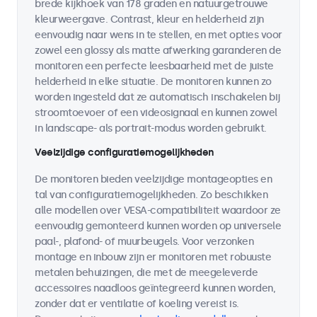
brede kijkhoek van 178 graden en natuurgetrouwe
kleurweergave. Contrast, kleur en helderheid zijn
eenvoudig naar wens in te stellen, en met opties voor
zowel een glossy als matte afwerking garanderen de
monitoren een perfecte leesbaarheid met de juiste
helderheid in elke situatie. De monitoren kunnen zo
worden ingesteld dat ze automatisch inschakelen bij
stroomtoevoer of een videosignaal en kunnen zowel
in landscape- als portrait-modus worden gebruikt.
Veelzijdige configuratiemogelijkheden
De monitoren bieden veelzijdige montageopties en
tal van configuratiemogelijkheden. Zo beschikken
alle modellen over VESA-compatibiliteit waardoor ze
eenvoudig gemonteerd kunnen worden op universele
paal-, plafond- of muurbeugels. Voor verzonken
montage en inbouw zijn er monitoren met robuuste
metalen behuizingen, die met de meegeleverde
accessoires naadloos geïntegreerd kunnen worden,
zonder dat er ventilatie of koeling vereist is.