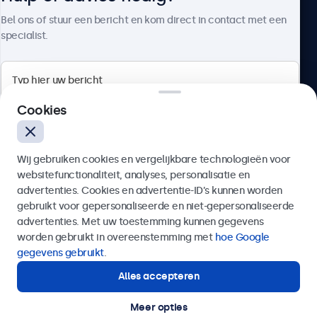
Over Beetronics
Bel ons of stuur een bericht en kom direct in contact met een
specialist.
Beetronics
Cookies
Bloemstraat 28, 1016LC Amsterdam, Nederland
Wij gebruiken cookies en vergelijkbare technologieën voor
4.8/5 door 5000+ bedrijven
websitefunctionaliteit, analyses, personalisatie en
Nederlands
advertenties. Cookies en advertentie-ID’s kunnen worden
gebruikt voor gepersonaliseerde en niet-gepersonaliseerde
Verzenden
advertenties. Met uw toestemming kunnen gegevens
worden gebruikt in overeenstemming met
hoe Google
Of bel ons op
020 - 700 83 66
gegevens gebruikt
.
Alles accepteren
Hulp of advies nodig?
Direct contact met een specialist.
Meer opties
© 2026 Beetronics