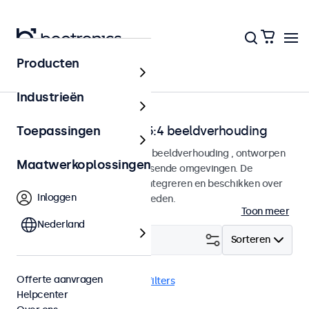
Producten
Home
Industrieën
Monitoren met 4:3 en 5:4 beeldverhouding
Toepassingen
Monitoren met een 4:3 en 5:4 beeldverhouding , ontworpen
Maatwerkoplossingen
voor continu gebruik in veeleisende omgevingen. De
monitoren zijn eenvoudig te integreren en beschikken over
Inloggen
tal van configuratiemogelijkheden.
Toon meer
Nederland
Filter (
0
)
Sorteren
Offerte aanvragen
4:3 / 5:4
USB-C
Wis alle filters
Helpcenter