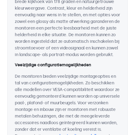
brede kijkhoek van 178 graden en natuurgetrouwe
kleurweergave. Contrast, kleur en helderheid zijn
eenvoudig naar wens in te stellen, en met opties voor
zowel een glossy als matte afwerking garanderen de
monitoren een perfecte leesbaarheid met de juiste
helderheid in elke situatie. De monitoren kunnen zo
worden ingesteld dat ze automatisch inschakelen bij
stroomtoevoer of een videosignaal en kunnen zowel
in landscape- als portrait-modus worden gebruikt.
Veelzijdige configuratiemogelijkheden
De monitoren bieden veelzijdige montageopties en
tal van configuratiemogelijkheden. Zo beschikken
alle modellen over VESA-compatibiliteit waardoor ze
eenvoudig gemonteerd kunnen worden op universele
paal-, plafond- of muurbeugels. Voor verzonken
montage en inbouw zijn er monitoren met robuuste
metalen behuizingen, die met de meegeleverde
accessoires naadloos geïntegreerd kunnen worden,
zonder dat er ventilatie of koeling vereist is.