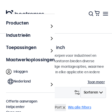
Producten
Home
Industrieën
Monitoren van 7 tot 32 inch
Toepassingen
Professionele monitoren ontworpen voor industrieel en
Maatwerkoplossingen
commercieel gebruik. Deze monitoren bieden diverse
videoaansluitingen en veelzijdige montageopties, waarmee
Inloggen
ze naadloos te integreren zijn in elke applicatie en iedere
omgeving.
Nederland
Toon meer
Filter (
0
)
Sorteren
Offerte aanvragen
Helpcenter
Zonlicht afleesbaar
DisplayPort
Wis alle filters