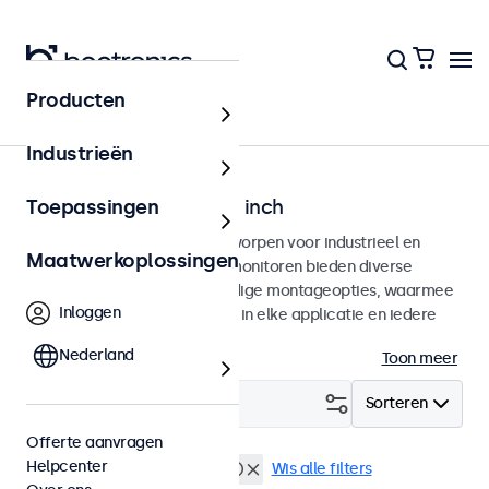
Producten
Home
Industrieën
Monitoren van 7 tot 32 inch
Toepassingen
Professionele monitoren ontworpen voor industrieel en
Maatwerkoplossingen
commercieel gebruik. Deze monitoren bieden diverse
videoaansluitingen en veelzijdige montageopties, waarmee
Inloggen
ze naadloos te integreren zijn in elke applicatie en iedere
omgeving.
Nederland
Toon meer
Filter (
0
)
Sorteren
Offerte aanvragen
Helpcenter
DisplayPort
Stofdicht (IP65)
Wis alle filters