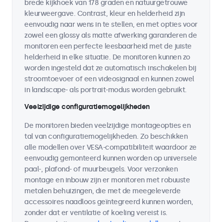
brede kijkhoek van 178 graden en natuurgetrouwe
kleurweergave. Contrast, kleur en helderheid zijn
eenvoudig naar wens in te stellen, en met opties voor
zowel een glossy als matte afwerking garanderen de
monitoren een perfecte leesbaarheid met de juiste
helderheid in elke situatie. De monitoren kunnen zo
worden ingesteld dat ze automatisch inschakelen bij
stroomtoevoer of een videosignaal en kunnen zowel
in landscape- als portrait-modus worden gebruikt.
Veelzijdige configuratiemogelijkheden
De monitoren bieden veelzijdige montageopties en
tal van configuratiemogelijkheden. Zo beschikken
alle modellen over VESA-compatibiliteit waardoor ze
eenvoudig gemonteerd kunnen worden op universele
paal-, plafond- of muurbeugels. Voor verzonken
montage en inbouw zijn er monitoren met robuuste
metalen behuizingen, die met de meegeleverde
accessoires naadloos geïntegreerd kunnen worden,
zonder dat er ventilatie of koeling vereist is.