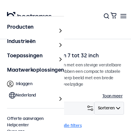
Producten
Home
Industrieën
Desktop monitoren van 7 tot 32 inch
Toepassingen
Desktop monitoren ontworpen met een stevige verstelbare
Maatwerkoplossingen
voetsteun. Deze monitoren hebben een compacte stabiele
voetsteun, geven een haarscherp beeld met een brede
Inloggen
kijkhoek en beschikken over veelzijdige
aansluitmogelijkheden.
Nederland
Toon meer
Filter (
1
)
Sorteren
Offerte aanvragen
Helpcenter
Desktop
BNC (SDI)
Wis alle filters