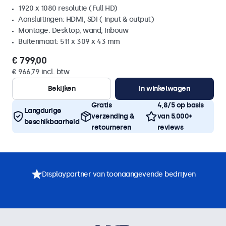
1920 x 1080 resolutie (Full HD)
Aansluitingen: HDMI, SDI ( input & output)
Montage: Desktop, wand, inbouw
Buitenmaat: 511 x 309 x 43 mm
€ 799,00
€ 966,79 incl. btw
Bekijken
In winkelwagen
Gratis
4,8/5 op basis
Langdurige
verzending &
van 5.000+
beschikbaarheid
retourneren
reviews
Displaypartner van toonaangevende bedrijven