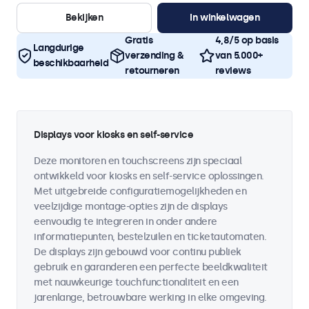
Bekijken
In winkelwagen
Gratis
4,8/5 op basis
Langdurige
verzending &
van 5.000+
beschikbaarheid
retourneren
reviews
Displays voor kiosks en self-service
Deze monitoren en touchscreens zijn speciaal
ontwikkeld voor kiosks en self-service oplossingen.
Met uitgebreide configuratiemogelijkheden en
veelzijdige montage-opties zijn de displays
eenvoudig te integreren in onder andere
informatiepunten, bestelzuilen en ticketautomaten.
De displays zijn gebouwd voor continu publiek
gebruik en garanderen een perfecte beeldkwaliteit
met nauwkeurige touchfunctionaliteit en een
jarenlange, betrouwbare werking in elke omgeving.