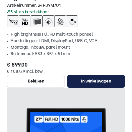
Artikelnummer:
24HB9M/U1
53 stuks beschikbaar
High brightness Full HD multi-touch paneel
Aansluitingen: HDMI, DisplayPort, USB-C, VGA
Montage: inbouw, panel mount
Buitenmaat: 583 x 352 x 51 mm
€ 899,00
€ 1.087,79 incl. btw
Bekijken
In winkelwagen