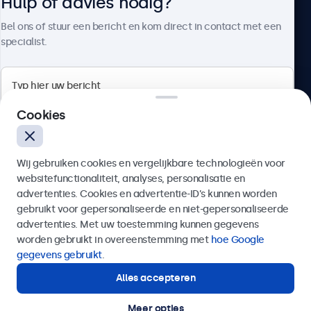
Hulp of advies nodig?
Over Beetronics
Bel ons of stuur een bericht en kom direct in contact met een
specialist.
Beetronics
Cookies
Bloemstraat 28, 1016LC Amsterdam, Nederland
Wij gebruiken cookies en vergelijkbare technologieën voor
4.8/5 door 5000+ bedrijven
websitefunctionaliteit, analyses, personalisatie en
Nederlands
advertenties. Cookies en advertentie-ID’s kunnen worden
gebruikt voor gepersonaliseerde en niet-gepersonaliseerde
Verzenden
advertenties. Met uw toestemming kunnen gegevens
worden gebruikt in overeenstemming met
hoe Google
Of bel ons op
020 - 700 83 66
gegevens gebruikt
.
Alles accepteren
Hulp of advies nodig?
Direct contact met een specialist.
Meer opties