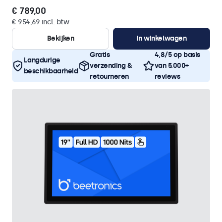
€ 789,00
€ 954,69 incl. btw
Bekijken
In winkelwagen
Gratis
4,8/5 op basis
Langdurige
verzending &
van 5.000+
beschikbaarheid
retourneren
reviews