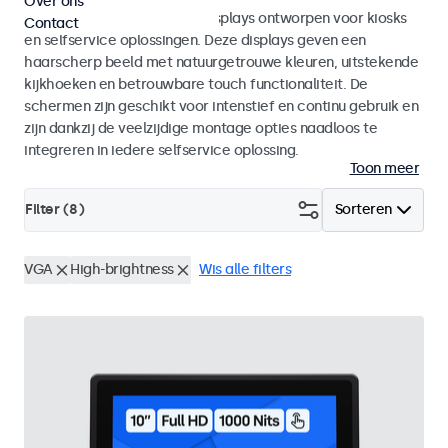
Over ons
Monitoren en touchscreen displays ontworpen voor kiosks
Contact
en selfservice oplossingen. Deze displays geven een
haarscherp beeld met natuurgetrouwe kleuren, uitstekende
kijkhoeken en betrouwbare touch functionaliteit. De
schermen zijn geschikt voor intenstief en continu gebruik en
zijn dankzij de veelzijdige montage opties naadloos te
integreren in iedere selfservice oplossing.
Toon meer
Filter (
8
)
Sorteren
VGA
High-brightness
Wis alle filters