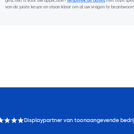
geschikt is voor uw applicatie?
Bespreek de opties
met onze speci
van de juiste keuze en staan klaar om al uw vragen te beantwoord
Displaypartner van toonaangevende bedri