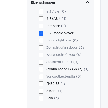
Wand
1
Eigenschappen
Panel mount
0
4:3 / 5:4
0
Inbouw
1
9-36 Volt
1
Rackmontage (19 inch)
0
Dimbaar
1
VESA 75 x 75
0
USB mediaplayer
VESA 100 x 100
1
High-brightness
0
Zonlicht afleesbaar
0
Waterdicht (IP65)
0
Stofdicht (IP65)
0
Continu gebruik (24/7)
1
Vandaalbestendig
0
EN50155
1
eMark
1
DNV
1