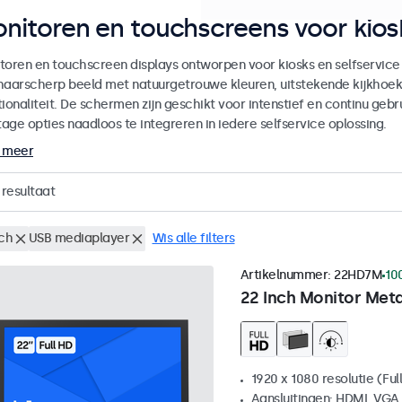
nitoren en touchscreens voor kiosk
toren en touchscreen displays ontworpen voor kiosks en selfservice
haarscherp beeld met natuurgetrouwe kleuren, uitstekende kijkhoe
ionaliteit. De schermen zijn geschikt voor intenstief en continu gebru
age opties naadloos te integreren in iedere selfservice oplossing.
 meer
resultaat
nch
USB mediaplayer
Wis alle filters
Artikelnummer:
22HD7M
10
22 Inch Monitor Met
1920 x 1080 resolutie (Ful
Aansluitingen: HDMI, VGA