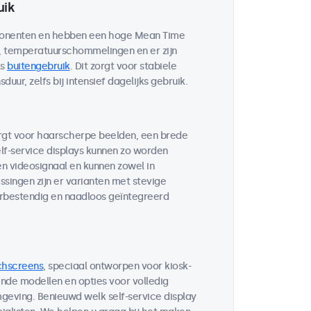
uik
mponenten en hebben een hoge Mean Time
d, temperatuurschommelingen en er zijn
ls
buitengebruik
. Dit zorgt voor stabiele
ur, zelfs bij intensief dagelijks gebruik.
orgt voor haarscherpe beelden, een brede
lf-service displays kunnen zo worden
n videosignaal en kunnen zowel in
singen zijn er varianten met stevige
rbestendig en naadloos geïntegreerd
chscreens
, speciaal ontworpen voor kiosk-
nde modellen en opties voor volledig
geving. Benieuwd welk self-service display