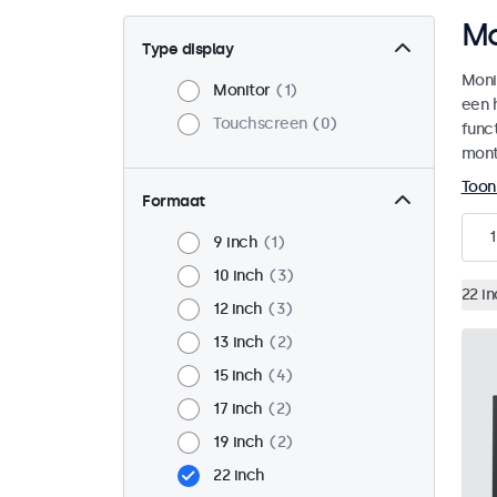
Mo
Type display
Moni
Monitor
1
een 
Touchscreen
0
funct
mont
Toon
Formaat
1
9 inch
1
10 inch
3
22 i
12 inch
3
13 inch
2
15 inch
4
17 inch
2
19 inch
2
22 inch