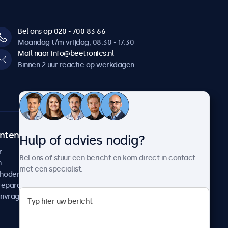
Bel ons op 020 - 700 83 66
Maandag t/m vrijdag, 08:30 - 17:30
Mail naar info@beetronics.nl
Binnen 2 uur reactie op werkdagen
ntenservice
Over Beetronics
Hulp of advies nodig?
r
Klantcases
Bel ons of stuur een bericht en kom direct in contact
n
Nieuws en updates
met een specialist.
thoden
Over ons
reparatie
Werken bij Beetronics
anvragen
Algemene voorwaarden
Privacyverklaring