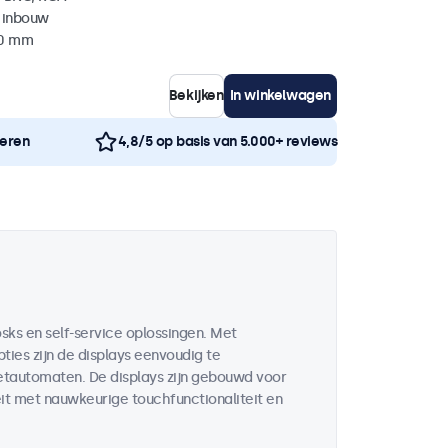
 inbouw
40 mm
Bekijken
In winkelwagen
neren
4,8/5 op basis van 5.000+ reviews
sks en self-service oplossingen. Met
ies zijn de displays eenvoudig te
ketautomaten. De displays zijn gebouwd voor
it met nauwkeurige touchfunctionaliteit en