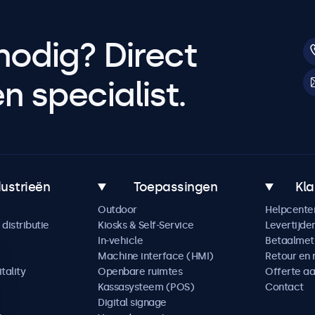
nodig? Direct
 specialist.
dustrieën
Toepassingen
Kla
Outdoor
Helpcente
distributie
Kiosks & Self-Service
Levertijde
In-vehicle
Betaalme
Machine interface (HMI)
Retour en 
tality
Openbare ruimtes
Offerte a
Kassasysteem (POS)
Contact
Digital signage