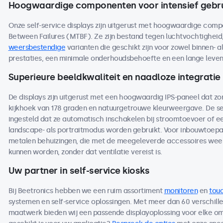
Hoogwaardige componenten voor intensief gebr
Onze self-service displays zijn uitgerust met hoogwaardige co
Between Failures (MTBF). Ze zijn bestand tegen luchtvochtighei
weersbestendige
varianten die geschikt zijn voor zowel binnen- a
prestaties, een minimale onderhoudsbehoefte en een lange levensdu
Superieure beeldkwaliteit en naadloze integratie
De displays zijn uitgerust met een hoogwaardig IPS-paneel dat z
kijkhoek van 178 graden en natuurgetrouwe kleurweergave. De se
ingesteld dat ze automatisch inschakelen bij stroomtoevoer of ee
landscape- als portraitmodus worden gebruikt. Voor inbouwtoepas
metalen behuizingen, die met de meegeleverde accessoires wee
kunnen worden, zonder dat ventilatie vereist is.
Uw partner in self-service kiosks
Bij Beetronics hebben we een ruim assortiment
monitoren
en
tou
systemen en self-service oplossingen. Met meer dan 60 verschille
maatwerk bieden wij een passende displayoplossing voor elke om