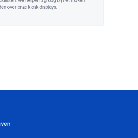
alisten. We helpen u graag bij het maken
en over onze kiosk displays.
jven