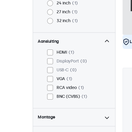
24 inch
1
27 inch
1
32 inch
1
Aansluiting
L
HDMI
1
DisplayPort
0
USB-C
0
VGA
1
RCA video
1
BNC (CVBS)
1
Montage
Desktop
1