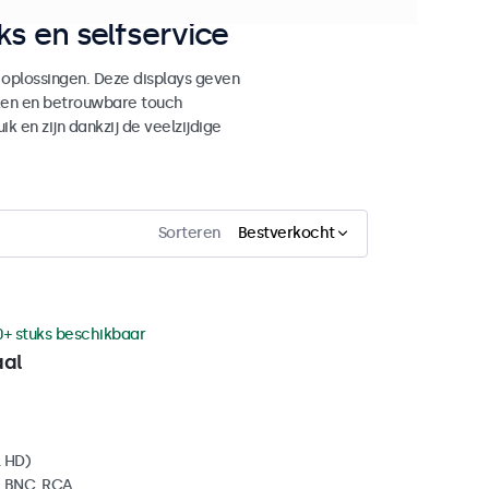
s en selfservice
 oplossingen. Deze displays geven
ken en betrouwbare touch
ik en zijn dankzij de veelzijdige
Sorteren
Bestverkocht
0+ stuks beschikbaar
aal
l HD)
, BNC, RCA