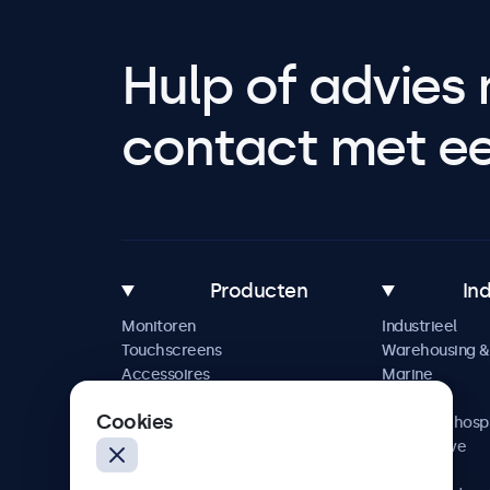
Hulp of advies 
contact met een
Producten
In
Monitoren
Industrieel
Touchscreens
Warehousing & 
Accessoires
Marine
Maatwerkoplossingen
Retail
Cookies
Horeca & hospi
Automotive
Railway