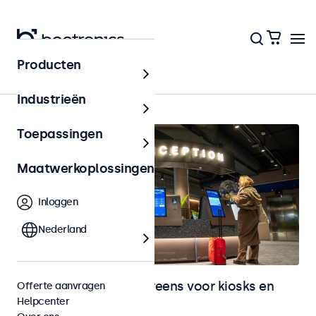
Producten
Kiosks & Self-Service
Industrieën
Toepassingen
Maatwerkoplossingen
Inloggen
Nederland
Monitoren en touchscreens voor kiosks en
Offerte aanvragen
Helpcenter
selfservice