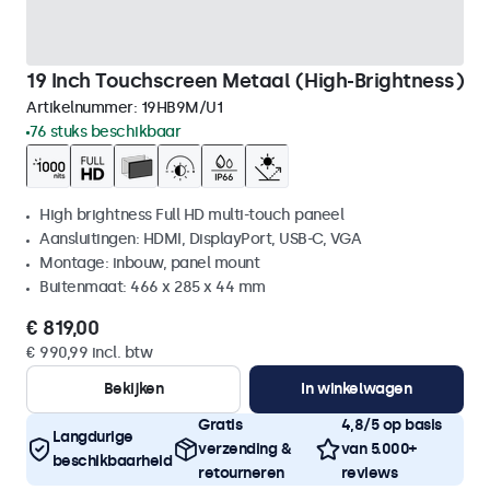
19 Inch Touchscreen Metaal (High-Brightness)
Artikelnummer:
19HB9M/U1
76 stuks beschikbaar
High brightness Full HD multi-touch paneel
Aansluitingen: HDMI, DisplayPort, USB-C, VGA
Montage: inbouw, panel mount
Buitenmaat: 466 x 285 x 44 mm
€ 819,00
€ 990,99 incl. btw
Bekijken
In winkelwagen
Gratis
4,8/5 op basis
Langdurige
verzending &
van 5.000+
beschikbaarheid
retourneren
reviews