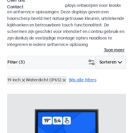
Over ons
Monitoren en touchscreen displays ontworpen voor kiosks
Contact
en selfservice oplossingen. Deze displays geven een
haarscherp beeld met natuurgetrouwe kleuren, uitstekende
kijkhoeken en betrouwbare touch functionaliteit. De
schermen zijn geschikt voor intenstief en continu gebruik en
zijn dankzij de veelzijdige montage opties naadloos te
integreren in iedere selfservice oplossing.
Toon meer
Filter (
3
)
Sorteren
19 inch
Waterdicht (IP65)
Wis alle filters