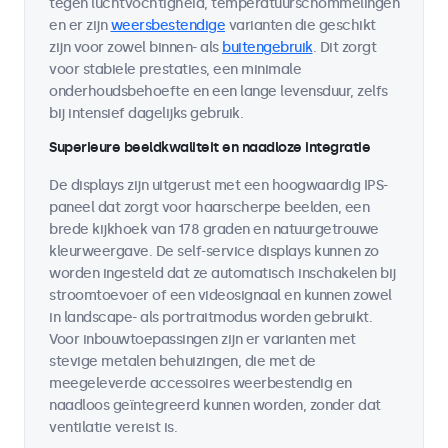
tegen luchtvochtigheid, temperatuurschommelingen
en er zijn
weersbestendige
varianten die geschikt
zijn voor zowel binnen- als
buitengebruik
. Dit zorgt
voor stabiele prestaties, een minimale
onderhoudsbehoefte en een lange levensduur, zelfs
bij intensief dagelijks gebruik.
Superieure beeldkwaliteit en naadloze integratie
De displays zijn uitgerust met een hoogwaardig IPS-
paneel dat zorgt voor haarscherpe beelden, een
brede kijkhoek van 178 graden en natuurgetrouwe
kleurweergave. De self-service displays kunnen zo
worden ingesteld dat ze automatisch inschakelen bij
stroomtoevoer of een videosignaal en kunnen zowel
in landscape- als portraitmodus worden gebruikt.
Voor inbouwtoepassingen zijn er varianten met
stevige metalen behuizingen, die met de
meegeleverde accessoires weerbestendig en
naadloos geïntegreerd kunnen worden, zonder dat
ventilatie vereist is.