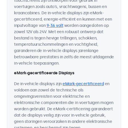
touchscreens zijn ontworpen voor gebruik in
voertuigen zoals auto's, vrachtwagens, bussen en
kraancabines. De in-vehicle displays zijn eMark-
gecertificeerd, energie-efficiënt en kunnen met een
inputvoltage van
9-36 volt
worden aangesloten op
zowel 12V als 24V. Met een robuust ontwerp dat
bestand is tegen hevige trillingen, schokken,
temperatuurschommelingen en vochtigheid,
garanderen de in-vehicle displays jarenlange
betrouwbare prestaties in zelfs de meest uitdagende
in-vehicle toepassingen.
eMark-gecertificeerde Displays
De in-vehicle displays zijn
eMark-gecertificeerd
en
voldoen aan zowel de technische als
omgevingsvereisten voor elektrische en
elektronische componenten die in voertuigen mogen
worden gebruikt. De eMark-certificering garandeert
dat de displays veilig zijn voor in-vehicle gebruik,
geen storingen veroorzaken in andere elektronische
systemen, en beschermd zijn tegen