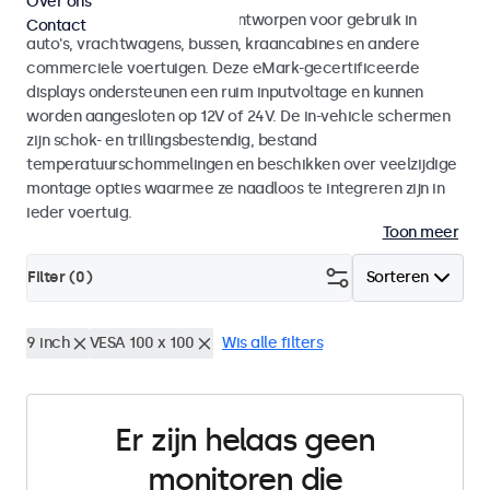
Over ons
Monitoren en touchscreens ontworpen voor gebruik in
Contact
auto's, vrachtwagens, bussen, kraancabines en andere
commerciele voertuigen. Deze eMark-gecertificeerde
displays ondersteunen een ruim inputvoltage en kunnen
worden aangesloten op 12V of 24V. De in-vehicle schermen
zijn schok- en trillingsbestendig, bestand
temperatuurschommelingen en beschikken over veelzijdige
montage opties waarmee ze naadloos te integreren zijn in
ieder voertuig.
Toon meer
Filter (
0
)
Sorteren
9 inch
VESA 100 x 100
Wis alle filters
Er zijn helaas geen
monitoren die