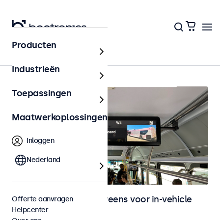
Producten
In-vehicle
Industrieën
Toepassingen
Maatwerkoplossingen
Inloggen
Nederland
Monitoren en touchscreens voor in-vehicle
Offerte aanvragen
Helpcenter
gebruik